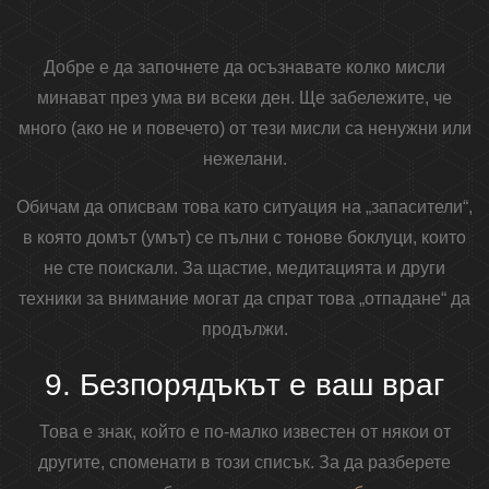
Добре е да започнете да осъзнавате колко мисли
минават през ума ви всеки ден. Ще забележите, че
много (ако не и повечето) от тези мисли са ненужни или
нежелани.
Обичам да описвам това като ситуация на „запасители“,
в която домът (умът) се пълни с тонове боклуци, които
не сте поискали. За щастие, медитацията и други
техники за внимание могат да спрат това „отпадане“ да
продължи.
9. Безпорядъкът е ваш враг
Това е знак, който е по-малко известен от някои от
другите, споменати в този списък. За да разберете