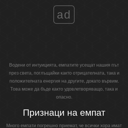
ad
Водени от интуицията, емпатите усещат нашия път
през света, поглъщайки както отрицателната, така и
положителната енергия на другите, докато вървим.
Това може да бъде както удовлетворяващо, така и
опасно.
Признаци на емпат
Много емпати погрешно приемат, че всички хора имат