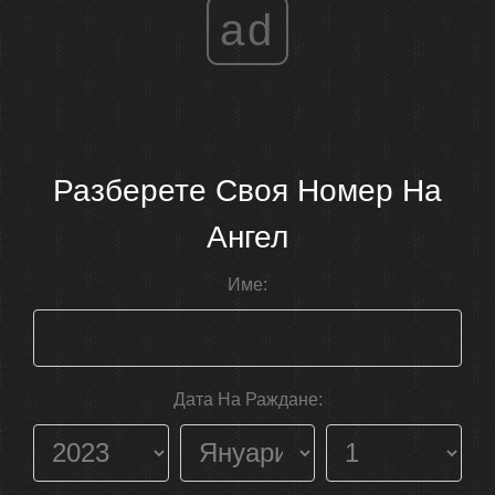
ad
Разберете Своя Номер На
Ангел
Име:
Дата На Раждане: