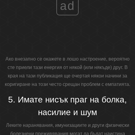
ad
Ако внезапно се окажете в лошо настроение, вероятно
сте приели тази енергия от някой (или някъде) друг. В
края на тази публикация ще очертая някои начини за
коригиране на този често срещан проблем с емпатията.
5. Имате нисък праг на болка,
насилие и шум
Леките наранявания, имунизациите и други физически
болезнени преживявания могат да бъдат наистина