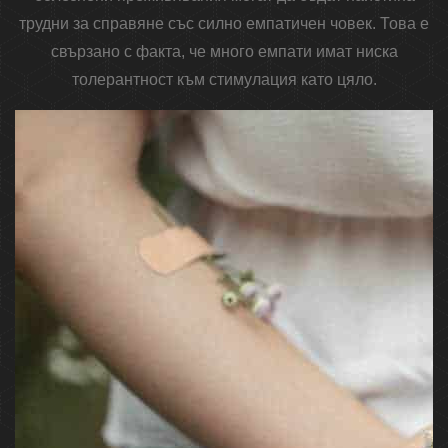
трудни за справяне със силно емпатичен човек. Това е
свързано с факта, че много емпати имат ниска
толерантност към стимулация като цяло.