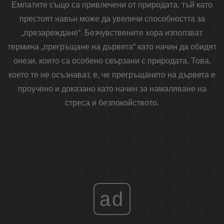
Емпатите също са привлечени от природата, тъй като
престоят навън може да увеличи способността за
„презареждане“. Безчувствените хора използват
термина „прегръщане на дървета“ като начин да обидят
онези, които са особено свързани с природата. Това,
което те не осъзнават, е, че прегръщането на дървета е
проучено и доказано като начин за намаляване на
стреса и безпокойството.
ad