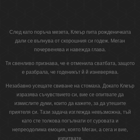
След като поръча мезета, Клеър пита рожденичката
дали се вълнува от скорошния си годеж. Меган
почервенява и навежда глава.
Тя свенливо признава, че е отменила сватбата, защото
е разбрала, че годеникът й й изневерява.
Незабавно усещате свиване на стомаха. Докато Клеър
изразява съчувствието си, вие се опитвате да
измислите думи, които да кажете, за да утешите
приятеля си. Тази задача изглежда невъзможна, тъй
като сте толкова погълнати от суровата и
непреодолима емоция, която Меган, а сега и вие,
изпитвате.