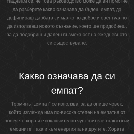
Надявам се, че това ръководство може да ви помогне
да разберете какво означава да бъдеш емпат, да
дефинираш дарбата си малко по-добре и евентуално
да използваш новото съзнание, което ще придобиеш,
за да подобриш и дадеш възможност на ежедневното
си съществуване.
Какво означава да си
емпат?
Терминът „емпат“ се използва, за да опише човек,
който изглежда има по-висока степен на емпатия от
повечето хора и е изключително чувствителен както към
емоциите, така и към енергията на другите. Хората