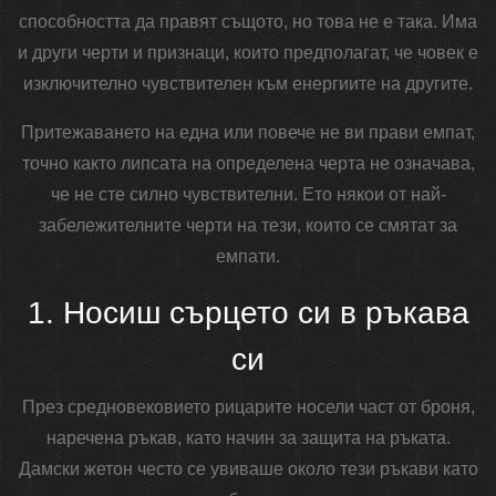
способността да правят същото, но това не е така. Има
и други черти и признаци, които предполагат, че човек е
изключително чувствителен към енергиите на другите.
Притежаването на една или повече не ви прави емпат,
точно както липсата на определена черта не означава,
че не сте силно чувствителни. Ето някои от най-
забележителните черти на тези, които се смятат за
емпати.
1. Носиш сърцето си в ръкава
си
През средновековието рицарите носели част от броня,
наречена ръкав, като начин за защита на ръката.
Дамски жетон често се увиваше около тези ръкави като