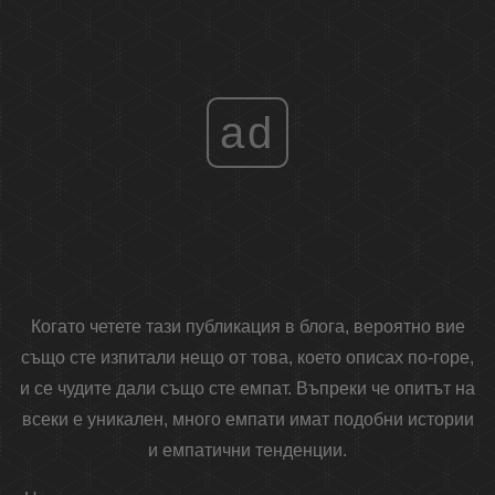
ad
Когато четете тази публикация в блога, вероятно вие
също сте изпитали нещо от това, което описах по-горе,
и се чудите дали също сте емпат. Въпреки че опитът на
всеки е уникален, много емпати имат подобни истории
и емпатични тенденции.