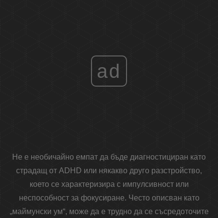
ad
Не е необичайно емпат да бъде диагностициран като
страдащ от ADHD или някакво друго разстройство,
което се характеризира с импулсивност или
неспособност за фокусиране. Често описван като
„маймунски ум“, може да е трудно да се съсредоточите