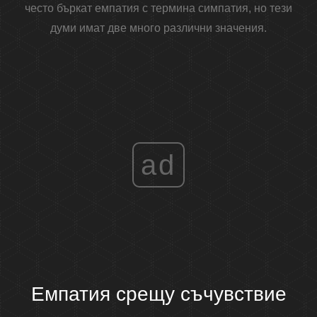
често бъркат емпатия с термина симпатия, но тези
думи имат две много различни значения.
ad
Емпатия срещу съчувствие