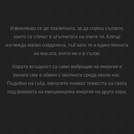
Извиняваш се до тоалетната, за да спреш сълзите,
които се стичат в ъгълчетата на очите ти. Клеър
изглежда малко озадачена, тъй като тя е единствената
на масата, която не е в сълзи.
Хората всъщност са само вибрации на енергия и
винаги сме в обмен с околната среда около нас.
Подобно на гъба, емпатите поемат тежестта на света
под формата на емоционална енергия на други хора.