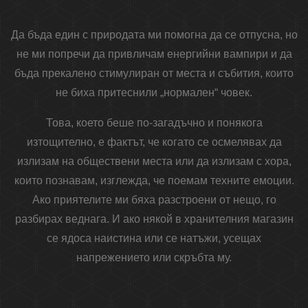
Да бъда един с природата ми помогна да се отпусна, но
не ми попречи да привличам енергийни вампири и да
бъда прекалено стимулиран от места и събития, които
не биха притеснили „нормален“ човек.
Това, което беше по-загадъчно и понякога
изтощително, е фактът, че когато се осмелявах да
излизам на обществени места или да излизам с хора,
които познавам, изглежда, че поемам техните емоции.
Ако приятелите ми бяха разстроени от нещо, го
разбирах веднага. И ако някой в ​​хранителния магазин
се ядоса наистина или се натъжи, усещах
напрежението или скръбта му.