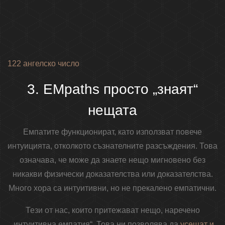
122 ангелско число
3. EMpaths просто „знаят“
нещата
Емпатите функционират, като използват повече
интуицията, отколкото съзнателните разсъждения. Това
означава, че може да знаете нещо мигновено без
никакви физически доказателства или доказателства.
Много хора са интуитивни, но не прекалено емпатични.
Тези от нас, които притежават нещо, наречено
„интуитивна емпатия“. Това ни позволява да
усещат и