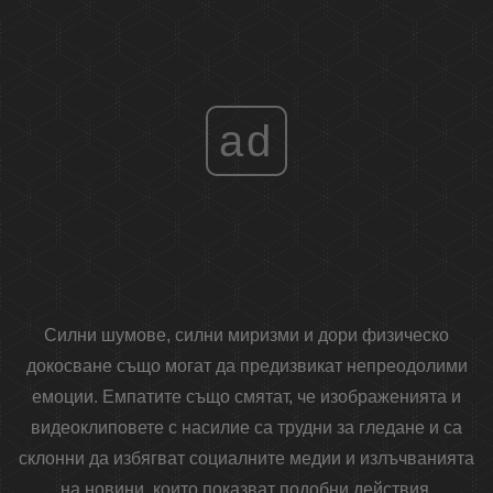
ad
Силни шумове, силни миризми и дори физическо
докосване също могат да предизвикат непреодолими
емоции. Емпатите също смятат, че изображенията и
видеоклиповете с насилие са трудни за гледане и са
склонни да избягват социалните медии и излъчванията
на новини, които показват подобни действия.