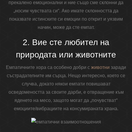
прекалено емоционални и ние също сме склонни да
„носим чувствата си“. Ако имате склонността да
показвате истинските си емоции по открит и уязвим
начин, може да сте емпат.
2. Вие сте любител на
природата или животните
Емпатичните хора са особено добри с
животни
заради
състрадателните им сърца. Нещо интересно, което се
случва, докато някои емпати повишават
осведомеността за своите дарби, е отвращение към
яденето на месо, защото могат да „почувстват“
емоциите/вибрациите на консумираната храна.