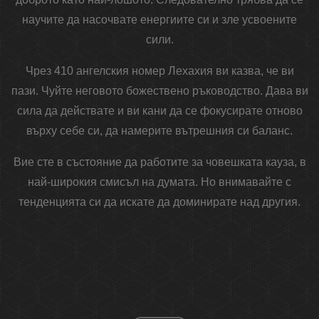
научите да насочвате енергиите си и зле усвоените
сили.
Чрез 410 ангелския номер Лехахия ви казва, че ви
пази. Чуйте неговото божествено ръководство. Дава ви
сила да действате и ви кани да се фокусирате отново
върху себе си, да намерите вътрешния си баланс.
Вие сте в състояние да работите за човешката кауза, в
най-широкия смисъл на думата. Но внимавайте с
тенденцията си да искате да доминирате над другия.