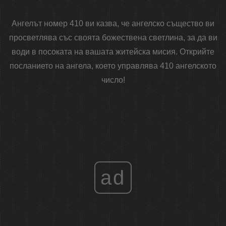
Ангелът номер 410 ви казва, че ангелско същество ви
просветлява със своята божествена светлина, за да ви
води в посоката на вашата житейска мисия. Открийте
посланието на ангела, което управлява 410 ангелското
число!
ad