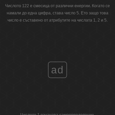
Числото 122 е смесица от различни енергии. Когато се
намали до една цифра, става число 5. Ето защо това
число е съставено от атрибутите на числата 1, 2 и 5.
ad
Числото 1 означава самоопределение,