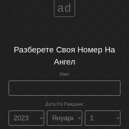
ad
Разберете Своя Номер На
Ангел
Име:
Дата На Раждане: