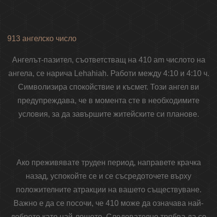
913 ангелско число
Ангелът-пазител, съответстващ на 410 am числото на
ангела, се нарича Lehahiah. Работи между 4:10 и 4:10 ч.
Символизира спокойствие и късмет. Този ангел ви
предупреждава, че в момента сте в необходимите
условия, за да завършите житейските си планове.
Ако преживявате труден период, направете крачка
назад, успокойте се и се съсредоточете върху
положителните атракции на вашето съществуване.
Важно е да се посочи, че 410 може да означава най-
доброто като най-лошото. Следователно трябва да се