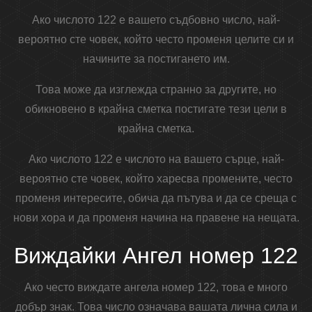
Ако числото 122 е вашето съдбовно число, най-
вероятно сте човек, който често променя целите си и
начините за постигането им.
Това може да изглежда странно за другите, но
обикновено в крайна сметка постигате тези цели в
крайна сметка.
Ако числото 122 е числото на вашето сърце, най-
вероятно сте човек, който харесва промените, често
променя интересите, обича да пътува и да се среща с
нови хора и да променя начина на правене на нещата.
Виждайки Ангел номер 122
Ако често виждате ангела номер 122, това е много
добър знак. Това число означава вашата лична сила и