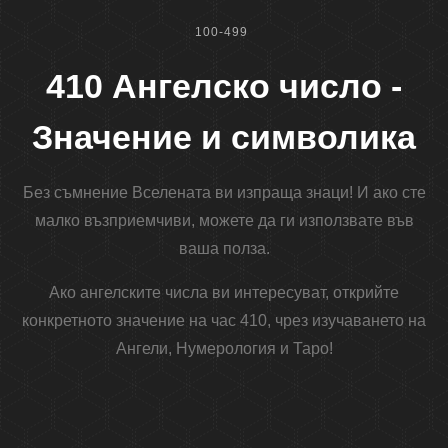
100-499
410 Ангелско число -
Значение и символика
Без съмнение Вселената ви изпраща знаци! И ако сте
малко възприемчиви, можете да ги използвате във
ваша полза.
Ако ангелските числа ви интересуват, открийте
конкретното значение на час 410, чрез изучаването на
Ангели, Нумерология и Таро!