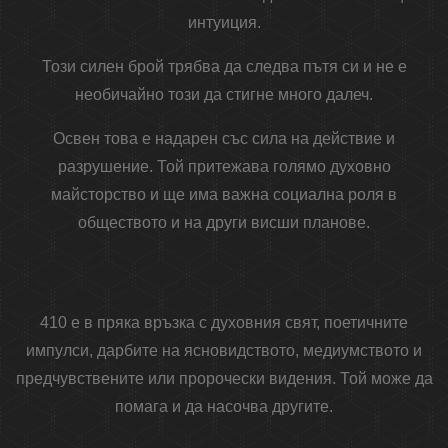
интуиция.
Този силен брой трябва да следва пътя си и не е
необичайно този да стигне много далеч.
Освен това е надарен със сила на действие и
разрушение. Той притежава голямо духовно
майсторство и ще има важна социална роля в
обществото и на други висши планове.
410 е в пряка връзка с духовния свят, поетичните
импулси, дарбите на ясновидството, медиумството и
предчувствените или пророчески видения. Той може да
помага и да насочва другите.