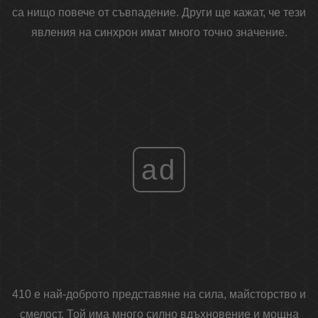
са нищо повече от съвпадение. Други ще кажат, че тези
явления на синхрон имат много точно значение.
ad
410 е най-доброто представяне на сила, майсторство и
смелост. Той има много силно вдъхновение и мощна