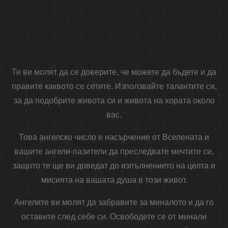
Те ви молят да се доверите, че можете да бъдете и да
правите каквото се сетите. Използвайте талантите си,
за да подобрите живота си и живота на хората около
вас.
Това ангелско число е насърчение от Вселената и
вашите ангели-пазители да преследвате мечтите си,
защото те ще ви доведат до изпълнението на целта и
мисията на вашата душа в този живот.
Ангелите ви молят да забравите за миналото и да го
оставите след себе си. Освободете се от минали