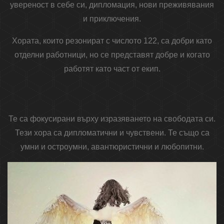
увереност в себе си, дипломация, нови преживявания
и приключения.
Хората, които резонират с числото 122, са добри като
отделни работници, но се представят добре и когато
работят като част от екип.
Те са фокусирани върху изразяването на свободата си.
Тези хора са дипломатични и чувствени. Те също са
умни и остроумни, авантюристични и любопитни.