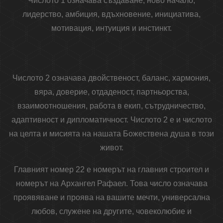
Числото 1 означава създаване, ново начало,
лидерство, амбиция, вдъхновение, инициатива,
мотивация, интуиция и инстинкт.
Числото 2 означава двойственост, баланс, хармония,
вяра, доверие, отдаденост, партньорства,
взаимоотношения, работа в екип, сътрудничество,
адаптивност и дипломатичност. Числото 2 е и числото
на целта и мисията на нашата Божествена душа в този
живот.
Главният номер 22 е номерът на главния строител и
номерът на Архангел Рафаел. Това число означава
проявяване и проява на вашите мечти, универсална
любов, служене на другите, човеколюбие и