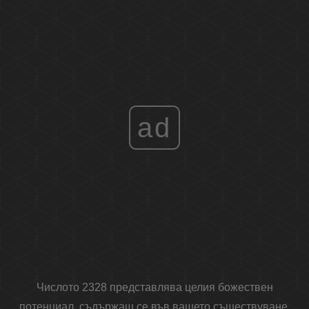
ad
Числото 2328 представлява целия божествен
потенциал, съдържащ се във вашето съществуване.