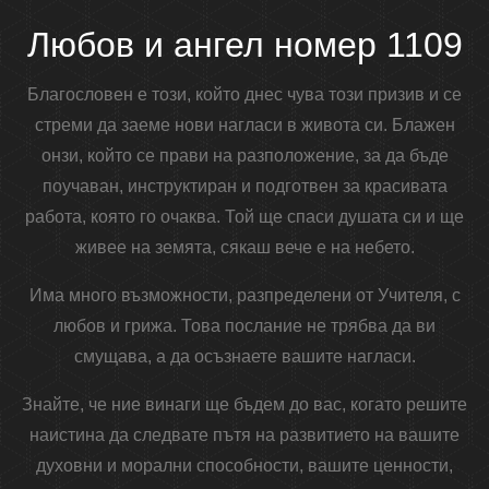
Любов и ангел номер 1109
Благословен е този, който днес чува този призив и се
стреми да заеме нови нагласи в живота си. Блажен
онзи, който се прави на разположение, за да бъде
поучаван, инструктиран и подготвен за красивата
работа, която го очаква. Той ще спаси душата си и ще
живее на земята, сякаш вече е на небето.
Има много възможности, разпределени от Учителя, с
любов и грижа. Това послание не трябва да ви
смущава, а да осъзнаете вашите нагласи.
Знайте, че ние винаги ще бъдем до вас, когато решите
наистина да следвате пътя на развитието на вашите
духовни и морални способности, вашите ценности,