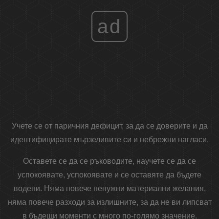
ad
Учете се от паричния дефицит, за да се доверите и да
идентифицирате мързеливите си и небрежни нагласи.
Оставете се да се ръководите, научете се да се
успокоявате, успокоявате и се оставяте да бъдете
водени. Няма повече ненужни материални желания,
няма повече разходи за излишните, за да не ви липсват
в бъдещи моменти с много по-голямо значение.