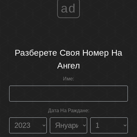
ad
Разберете Своя Номер На
Ангел
Име:
Дата На Раждане: