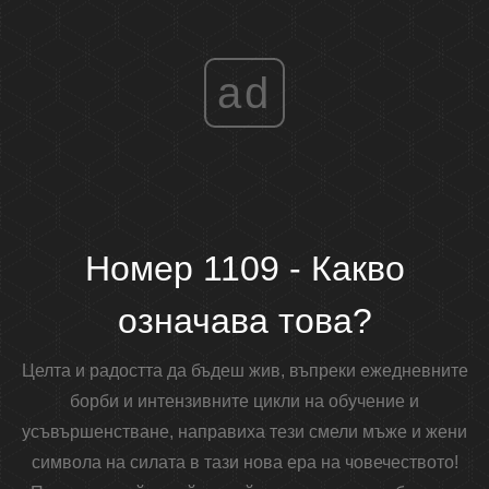
ad
Номер 1109 - Какво
означава това?
Целта и радостта да бъдеш жив, въпреки ежедневните
борби и интензивните цикли на обучение и
усъвършенстване, направиха тези смели мъже и жени
символа на силата в тази нова ера на човечеството!