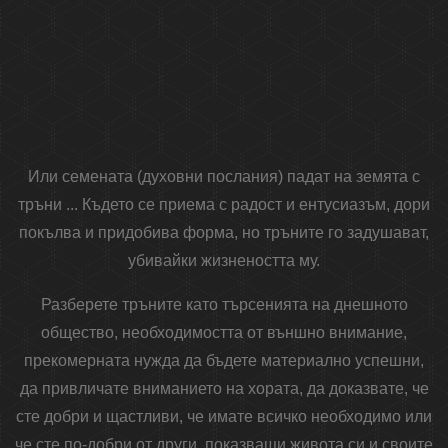
Или семената (духовни послания) падат на земята с
тръни ... Където се приема с радост и ентусиазъм, дори
покълва и придобива форма, но тръните го задушават,
убивайки жизнеността му.
Разберете тръните като търсенията на днешното
общество, необходимостта от външно внимание,
прекомерната нужда да бъдете материално успешни,
да привличате вниманието на хората, да доказвате, че
сте добри и щастливи, че имате всичко необходимо или
че сте по-добри от други, показващи живота си и своите