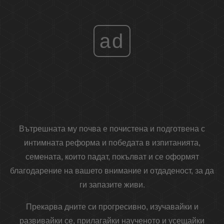
ad
Вътрешната му почва е почистена и подготвена с
интимната реформа и победата в изпитанията,
семената, които падат, покълват и се оформят
благодарение на вашето внимание и отдаденост, за да
ги запазите живи.
Прекарва дните си прогресивно, изучавайки и
развивайки се, прилагайки наученото и усещайки