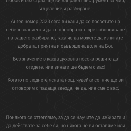
любов и без страх, ще ви направят инструмент за мир,
изцеление и разбиране.
Ангел номер 2328 сега ви кани да се посветите на
себепознанието и да се преобразите чрез обновяване
на вашето разбиране, така че да можете да изпитате
добрата, приятна и съвършена воля на Бог.
Без значение в каква духовна посока решите да
отидете, ние винаги ще бъдем с вас!
Когато погледнете ясната нощ, чудейки се, ние ще ви
отговорим с падаща звезда, че да, ние сме с вас.
Понякога се оттегляме, за да се научите да избирате и
да действате за себе си, но никога не ви оставяме или