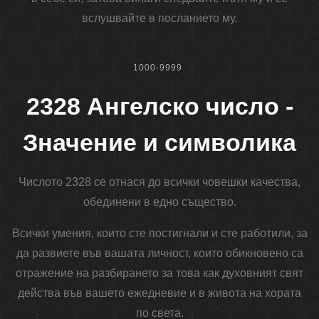
вслушвайте в посланието му.
1000-9999
2328 Ангелско число -
Значение и символика
Числото 2328 се отнася до всички човешки качества,
обединени в едно същество.
Всички умения, които сте постигнали и сте работили, за
да развиете във вашата личност, които обикновено са
отражение на разбирането за това как духовният свят
действа във вашето ежедневие и в живота на хората
по света.