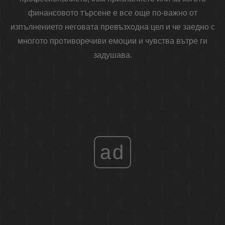
финансовото търсене е все още по-важно от
изпълнението неговата превъзходна цел и че заедно с
многото противоречиви емоции и чувства вътре ги
задушава.
ad