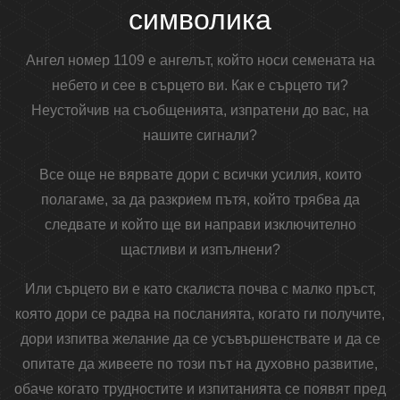
символика
Ангел номер 1109 е ангелът, който носи семената на
небето и сее в сърцето ви. Как е сърцето ти?
Неустойчив на съобщенията, изпратени до вас, на
нашите сигнали?
Все още не вярвате дори с всички усилия, които
полагаме, за да разкрием пътя, който трябва да
следвате и който ще ви направи изключително
щастливи и изпълнени?
Или сърцето ви е като скалиста почва с малко пръст,
която дори се радва на посланията, когато ги получите,
дори изпитва желание да се усъвършенствате и да се
опитате да живеете по този път на духовно развитие,
обаче когато трудностите и изпитанията се появят пред