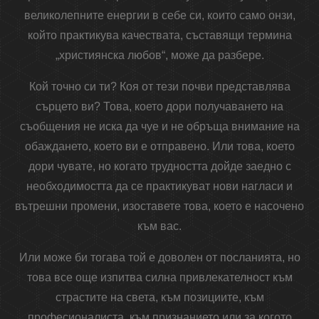
великолепните енергии в себе си, които само онзи,
който практикува качествата, съставящи термина
„християнска любов“, може да разбере.
Кой точно си ти? Коя от тези почви представлява
сърцето ви? Това, което дори получаването на
съобщения не иска да чуе и не обръща внимание на
обаждането, което ви е отправено. Или това, което
дори чувате, но когато трудността дойде заедно с
необходимостта да се практикуват нови нагласи и
вътрешни промени, изоставете това, което е насочено
към вас.
Или може би тогава той е доволен от посланията, но
това все още изпитва силна привлекателност към
страстите на света, към позициите, към
професионалиста, към признанието или за когото