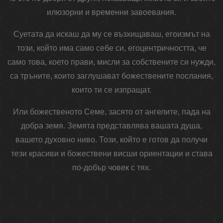
илюзорни и временни завоевания.
Суетата да искаш да му се възхищаваш, егоизмът на
този, който има само себе си, егоцентричността, че
само това, което прави, мисли за собствените си нужди,
са тръните, които заглушават божествените послания,
които ти се изпращат.
Или божественото Семе, засято от ангелите, пада на
добра земя. Земята представлява вашата душа,
вашето духовно ниво. Този, който е готов да получи
тези красиви и божествени висши ориентации и става
по-добър човек с тях.