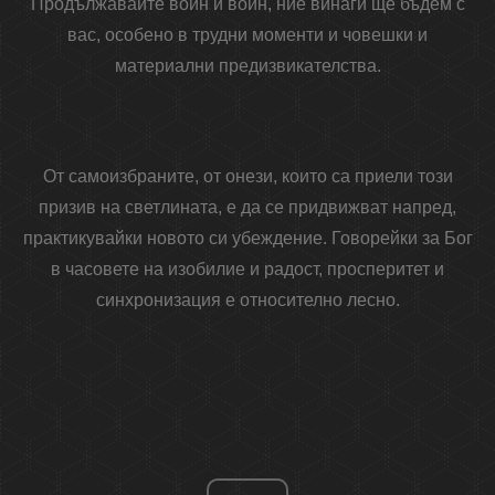
Продължавайте войн и войн, ние винаги ще бъдем с
вас, особено в трудни моменти и човешки и
материални предизвикателства.
От самоизбраните, от онези, които са приели този
призив на светлината, е да се придвижват напред,
практикувайки новото си убеждение. Говорейки за Бог
в часовете на изобилие и радост, просперитет и
синхронизация е относително лесно.