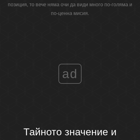
позиция, то вече няма очи да види много по-голяма и
по-ценна мисия.
ad
Тайното значение и