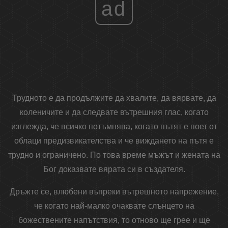
ad
Трудното е да продължите да хвалите, да вярвате, да
коленичите и да следвате вътрешния глас, когато
изглежда, че всичко потъмнява, когато пътят е поет от
облаци предизвикателства и че виждането на пътя е
трудно и ограничено. По това време мъжът и жената на
Бог доказвате вярата си в създателя.
Дръжте се, влюбени въпреки вътрешното напрежение,
че когато най-малко очаквате слънцето на
божествените напътствия, то отново ще грее и ще