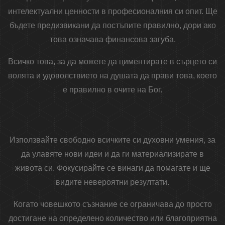
интелектуални ценности в професионалния си опит. Ще
бъдете предизвикани да постъпите правилно, дори ако
това означава финансова загуба.
Всичко това, за да можете да циментирате в сърцето си
волята и удоволствието на душата да прави това, което
е правилно в очите на Бог.
Използвайте свободно всичките си духовни умения, за
да улавяте нови идеи и да ги материализирате в
живота си. Фокусирайте се винаги да помагате и ще
видите невероятни резултати.
Когато човешкото съзнание се ограничава до просто
достигане на определено количество или благоприятна