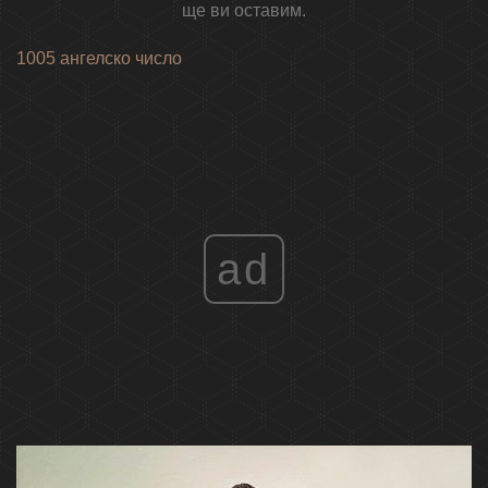
ще ви оставим.
1005 ангелско число
ad