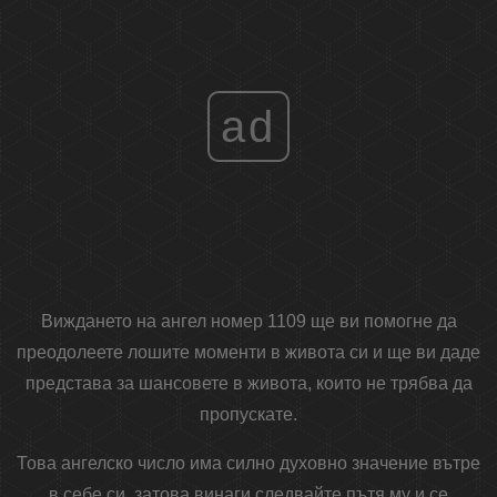
ad
Виждането на ангел номер 1109 ще ви помогне да
преодолеете лошите моменти в живота си и ще ви даде
представа за шансовете в живота, които не трябва да
пропускате.
Това ангелско число има силно духовно значение вътре
в себе си, затова винаги следвайте пътя му и се