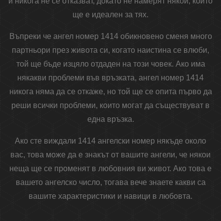
и никога не се отказват, докато не намерят някой, който
ще е идеален за тях.
Въпреки че ангел номер 1414 обикновено сменя много
партньори през живота си, когато наистина се влюби,
той ще бъде изцяло отдаден на този човек. Ако има
някакви проблеми във връзката, ангел номер 1414
никога няма да се откаже, но той ще се опита първо да
реши всички проблеми, които могат да съществуват в
една връзка.
Ако сте виждали 1414 ангелски номер някъде около
вас, това може да е знакът от вашите ангели, че някои
неща ще се променят в любовния ви живот. Ако това е
вашето ангелско число, тогава вече знаете какви са
вашите характеристики и навици в любовта.