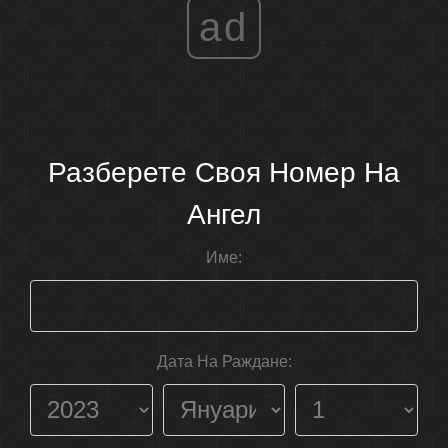
ad
Разберете Своя Номер На
Ангел
Име:
Дата На Раждане: