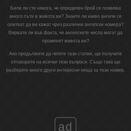
Били ли сте някога, че определен брой се появява
много пъти в живота ви? Знаете ли какво ангели се
опитват да ви кажат чрез различни ангелски номера?
Вярвате ли във факта, че ангелските числа могат да
променят живота ви?
Ако продължите да четете тази статия, ще получите
отговорите на всички тези въпроси. Също така ще
разберете много други интересни неща за този номер.
ad