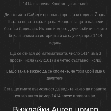
1414 г. започва Констанцкият съвет.
Династията Сайид е основана през тази година. Йоана
II стана новата кралица на Неапол, защото наследи
брат си Ладислав. Имаше и много други събития, които
бяха значими за историята и се случиха през 1414
година.
Що се отнася до математиката, число 1414 има 3
прости числа (2x7x101) и е четно съставно число.
Също така е важно да се спомене, че този брой има 8
делители.
Сега ще имате възможност да видите какво да правите,
когато ангел номер 1414 влезе в живота ви.
Виждайки Ангел номер