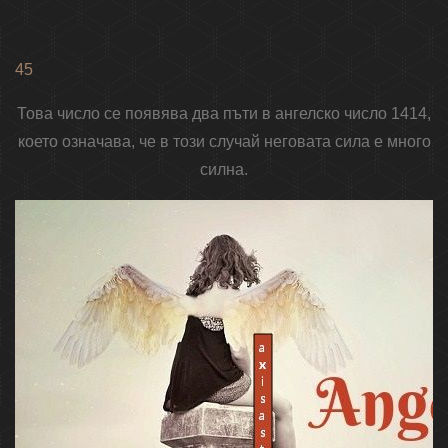
45
Това число се появява два пъти в ангелско число 1414,
което означава, че в този случай неговата сила е много
силна.