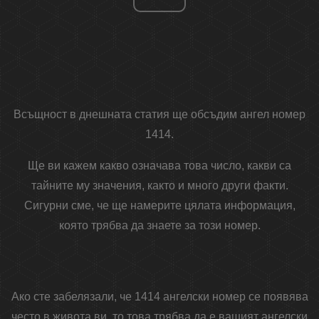
Всъщност в днешната статия ще обсъдим ангел номер
1414.
Ще ви кажем какво означава това число, какви са
тайните му значения, както и много други факти.
Сигурни сме, че ще намерите цялата информация,
която трябва да знаете за този номер.
Ако сте забелязали, че 1414 ангелски номер се появява
често в живота ви, то това трябва да е вашият ангелски