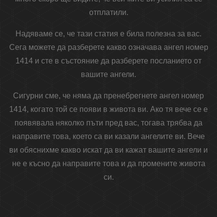
отплатили.
Надяваме се, че тази статия е била полезна за вас.
Сега можете да разберете какво означава ангел номер
1414 и сте в състояние да разберете посланието от
вашите ангели.
Сигурни сме, че няма да пренебрегнете ангел номер
1414, когато той се появи в живота ви. Ако тя вече се е
появявала няколко пъти пред вас, тогава трябва да
направите това, което са ви казали ангелите ви. Вече
ви обяснихме какво искат да ви кажат вашите ангели и
не е късно да направите това и да промените живота
си.