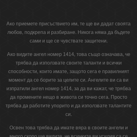
Ако приемете присъствието им, те ще ви дадат своята
любов, подкрепа и разбиране. Никога няма да бъдете
сами и ще се чувствате защитени.
Ако видите ангел номер 1414, това също означава, че
трябва да използвате своите таланти и всички
способности, които имате, защото сега е правилният
момент да се борите за целите си. Ангелите ви са ви
изпратили ангел номер 1414, за да ви кажат, че трябва
да промените нещо в живота си точно сега. Просто
трябва да работите упорито и да използвате талантите
си.
Освен това трябва да имате вяра в своите ангели и
много скоро ще видите, че всичките ви усилия са се