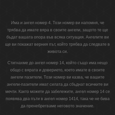
Има и ангел номер 4. Този номер ви напомня, че
трябва да имате вяра в своите ангели, защото те ще
бъдат вашата опора във всяка ситуация. Ангелите ви
ще ви покажат верния път, който трябва да следвате в
живота си.
Стигнахме до ангел номер 14, който също има нещо
общо с вярата и доверието, което имате в своите
ангели пазители. Този номер ви казва, че вашите
ангели-пазители имат силата да сбъднат всичките ви
мечти. Както можете да забележите, ангел номер 14 се
появява два пъти в ангел номер 1414, така че не бива
да пренебрегваме неговото значение.