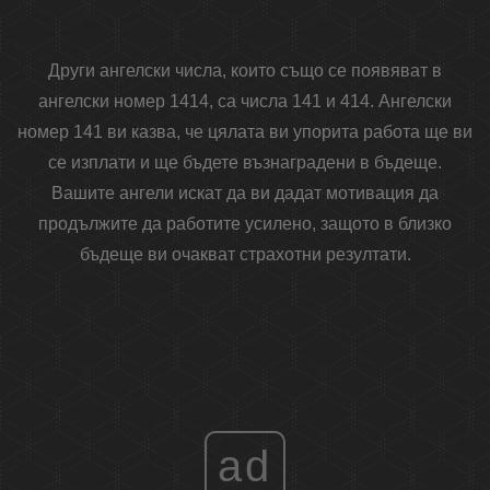
Други ангелски числа, които също се появяват в
ангелски номер 1414, са числа 141 и 414. Ангелски
номер 141 ви казва, че цялата ви упорита работа ще ви
се изплати и ще бъдете възнаградени в бъдеще.
Вашите ангели искат да ви дадат мотивация да
продължите да работите усилено, защото в близко
бъдеще ви очакват страхотни резултати.
ad