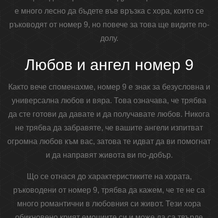
е много лесно да бъдете във връзка с хора, които се
ръководят от номер 9, но повече за това ще видите по-
долу.
Любов и ангел номер 9
Както вече споменахме, номер 9 е знак за безусловна и
универсална любов и вяра. Това означава, че трябва
да сте готови да давате и да получавате любов. Никога
не трябва да забравяте, че вашите ангели изпитват
огромна любов към вас, затова те идват да ви помогнат
и да направят живота ви по-добър.
Що се отнася до характеристиките на хората,
ръководени от номер 9, трябва да кажем, че те не са
много романтични в любовния си живот. Тези хора
обикновено крият емоциите си и може да са твърде