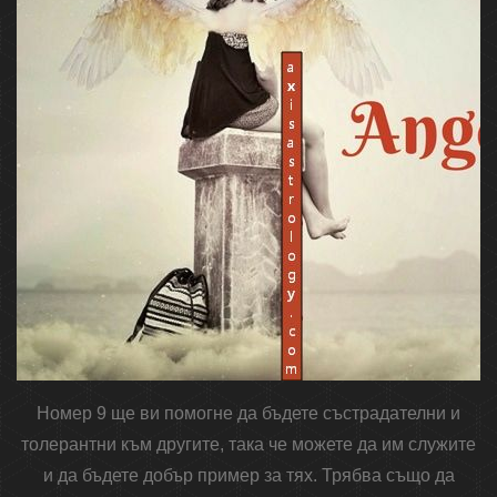
Номер 9 ще ви помогне да бъдете състрадателни и
толерантни към другите, така че можете да им служите
и да бъдете добър пример за тях. Трябва също да