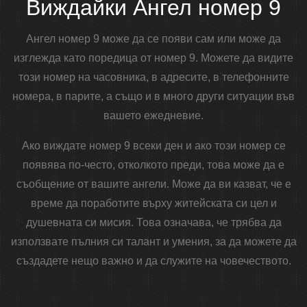
Виждайки Ангел номер 9
Ангел номер 9 може да се появи сам или може да
изглежда като поредица от номер 9. Можете да видите
този номер на часовника, в адресите, в телефонните
номера, в парите, а също и в много други ситуации във
вашето ежедневие.
Ако виждате номер 9 всеки ден и ако този номер се
появява по-често, отколкото преди, това може да е
съобщение от вашите ангели. Може да ви казват, че е
време да поработите върху житейската си цел и
душевната си мисия. Това означава, че трябва да
използвате пълния си талант и умения, за да можете да
създадете нещо важно и да служите на човечеството.