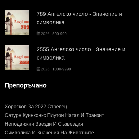
789 Ангелско число - Значение и
символика
2026
500-999
2555 Ангелско число - Значение и
символика
2026
1000-9999
Препоръчано
Хороскоп За 2022 Стрелец
Сатурн Куинконкс Плутон Натал И Транзит
Неподвижни Звезди И Съзвездия
Символика И Значения На Животните