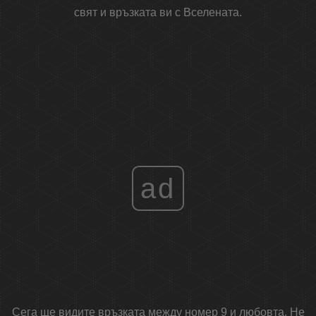
свят и връзката ви с Вселената.
ad
Сега ще видите връзката между номер 9 и любовта. Не