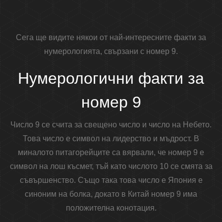
Сега ще видите някои от най-интересните факти за
нумерологията, свързани с номер 9.
Нумерологични факти за
номер 9
Число 9 се счита за свещено число и число на Небето.
Това число е символ на лидерство и мъдрост. В
миналото питагорейците са вярвали, че номер 9 е
символ на лош късмет, тъй като числото 10 се смята за
съвършенство. Също така това число е Япония е
синоним на болка, докато в Китай номер 9 има
положителна конотация.