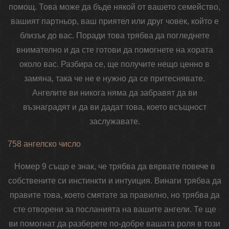
помощ. Това може да бъде някой от вашето семейство,
вашият партньор, ваш приятел или друг човек, който е
близък до вас. Поради това трябва да погледнете
внимателно и да сте готови да помогнете на хората
около вас. Разбира се, ще получите нещо ценно в
замяна, така че не е нужно да се притеснявате.
Ангелите ви никога няма да забравят да ви
възнаградят и да ви дадат това, което всъщност
заслужавате.
758 ангелско число
Номер 9 също е знак, че трябва да вярвате повече в
собствените си инстинкти и интуиция. Винаги трябва да
правите това, което смятате за правилно, но трябва да
сте отворени за посланията на вашите ангели. Те ще
ви помогнат да разберете по-добре вашата роля в този