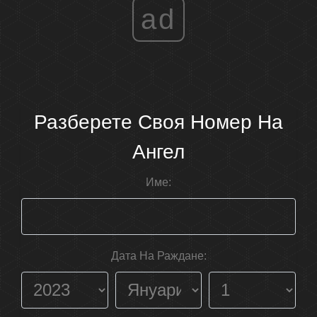
ad
Разберете Своя Номер На
Ангел
Име:
Дата На Раждане: