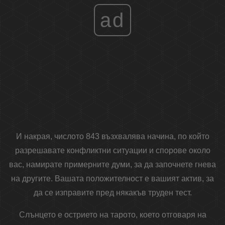
ad
И накрая, числото 843 възхвалява начина, по който
разрешавате конфликтни ситуации и спорове около
вас, намирате примерните думи, за да започнете гнева
на другите. Вашата положителност е вашият актив, за
да се изправите пред някакъв труден тест.
Слънцето е острието на тарото, което отговаря на