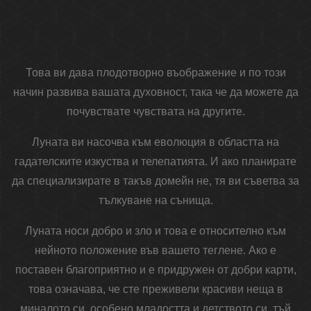
Това ви дава плодотворно въображение и по този
начин развива вашата духовност, така че да можете да
почувствате чувствата на другите.
Луната ви насочва към еволюция в областта на
гадателските изкуства и телепатията. И ако планирате
да специализирате в такъв домейн не, тя ви съветва за
тълкуване на сънища.
Луната носи добро и зло и това е относително към
нейното положение във вашето теглене. Ако е
поставен благоприятно и е придружен от добри карти,
това означава, че сте преживели красиви неща в
миналото си, особено младостта и детството си, тъй