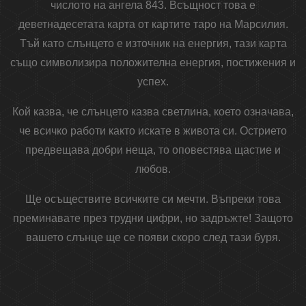
числото на ангела 843. Всъщност това е
деветнадесетата карта от картите таро на Марсилия.
Тъй като слънцето е източник на енергия, тази карта
също символизира положителна енергия, постижения и
успех.
Кой казва, че слънцето казва светлина, което означава,
че всичко работи както искате в живота си. Острието
предвещава добри неща, то оповестява щастие и
любов.
Ще осъществите всичките си мечти. Въпреки това
преминавате през трудни цифри, но задръжте! Защото
вашето слънце ще се появи скоро след тази буря.