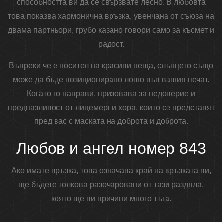
способността ви да се свързвате лесно. В любовта
това показва хармонична връзка, увенчана от съюза на
двама партньори, грубо казано говори само за късмет и
радост.
Въпреки че е носител на красиви неща, слънцето също
може да бъде позиционирано лошо във вашия печат.
Когато го направи, призовава за недоверие и
предпазливост от лицемерни хора, които се представят
пред вас с маската на доброта и доброта.
Любов и ангел номер 843
Ако имате връзка, това означава край на връзката ви,
ще бъдете толкова разочаровани от тази раздяла,
която ще ви причини много тъга.