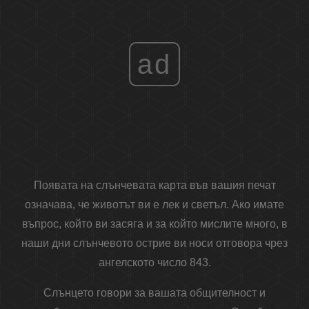
ad
Появата на слънчевата карта във вашия печат
означава, че животът ви е лек и светъл. Ако имате
въпрос, който ви засяга и за който мислите много, в
наши дни слънчевото острие ви носи отговора чрез
ангелското число 843.
Слънцето говори за вашата общителност и