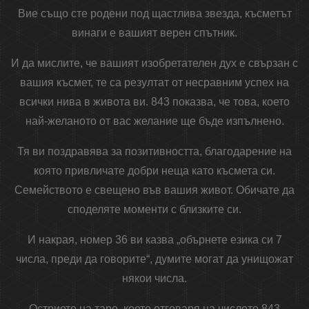
Вие също сте родени под щастлива звезда, късметът
винаги е вашият верен спътник.
И да мислите, че вашият изобретателен дух е свързан с
вашия късмет, те са резултат от несравним успех на
всички нива в живота ви. 843 показва, че това, което
най-желаното от вас желание ще бъде изпълнено.
Тя ви поздравява за позитивността, благодарение на
която привличате добри неща като късмета си.
Семейството е свещено във вашия живот. Обичате да
споделяте моменти с близките си.
И накрая, номер 36 ви казва „обърнете езика си 7
числа, преди да говорите“, думите могат да унищожат
някои числа.
Острието на таро, което отговаря на числото 843