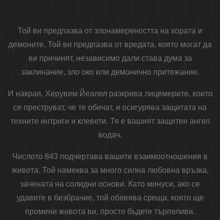
Той ви предпазва от злонамереността на хората и
демоните. Той ви предпазва от вредата, която могат да
ви причинят, независимо дали става дума за
заклинание, зло око или демонично притежание.
И накрая, Херувим Йеалел разкрива лицемерите, които
се преструват, че те обичат, и осигурява защитата на
техните интриги и клевети. Тя е вашият защитен ангел
водач.
Числото 843 подчертава вашите взаимоотношения в
живота. Той намеква за много силна любовна връзка,
зачената на солидни основи. Като минуси, ако се
удавите в безбрачие, той обявява среща, която ще
промени живота ви, просто бъдете търпеливи.