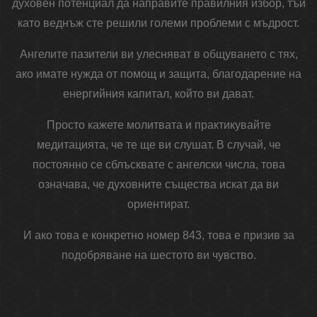
духовен потенциал да направите правилния избор, тъй
като веднъж сте решили големи проблеми с мъдрост.
Ангелите пазители ви улесняват в общуването с тях,
ако имате нужда от помощ и защита, благодарение на
енергийния капитал, който ви дават.
Просто кажете молитвата и практикувайте
медитацията, че те ще ви слушат. В случай, че
постоянно се сблъсквате с ангелски числа, това
означава, че духовните същества искат да ви
ориентират.
И ако това е конкретно номер 843, това е призив за
подобряване на шестото ви чувство.