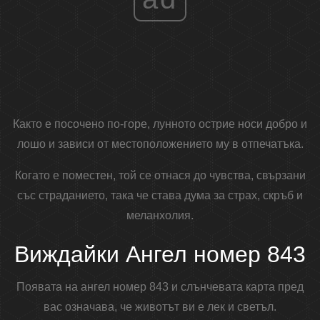
Както е посочено по-горе, лунното острие носи добро и
лошо и зависи от местоположението му в отпечатъка.
Когато е поместен, той се отнася до чувства, свързани
със страданието, така че става дума за страх, скръб и
меланхолия.
Виждайки Ангел номер 843
Появата на ангел номер 843 и слънчевата карта пред
вас означава, че животът ви е лек и светъл.