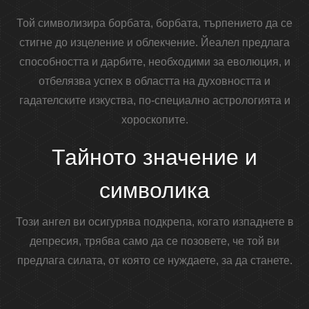
Той символизира борбата, борбата, търпението да се
стигне до изцеление и облекчение. Йеалел предлага
способността и дарбите, необходими за еволюция, и
отбелязва успех в областта на духовността и
гадателските изкуства, по-специално астрологията и
хороскопите.
Тайното значение и
символика
Този ангел ви осигурява подкрепа, когато изпаднете в
депресия, трябва само да се позовете, че той ви
предлага силата, от която се нуждаете, за да станете.