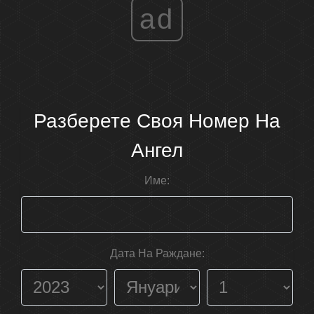
ad
Разберете Своя Номер На
Ангел
Име:
Дата На Раждане: