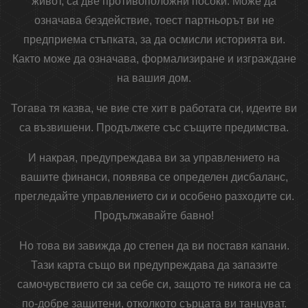
живот, са две противоположни посоки. Може да
означава бездействие, тоест партньорът ви не
предприема стъпката, за да осмисли историята ви.
Както може да означава, формализиране и изграждане
на вашия дом.
Тогава тя казва, че вие ​​сте хит в работата си, идеите ви
са възвишени. Продължете със същите предимства.
И накрая, предупреждава ви за управлението на
вашите финанси, появява се определен дисбаланс,
прегледайте управлението си и особено разходите си.
Продължавайте бавно!
Но това ви завижда до степен да ви поставя капани.
Тази карта също ви предупреждава да запазите
самочувствието си за себе си, защото те никога не са
по-добре защитени, отколкото сърцата ви танцуват.