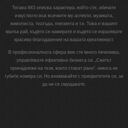
Тогава 843 описва характера, който сте, обичате
изкуството във всичките му аспекти, музиката,
живописта, театъра, поезията и т.н. Това е вашият
малък рай, където се намирате и където се изразявате
красиво благодарение на вашата креативност.
В професионалната сфера вие сте много печеливш,
управлявате ефективно бизнеса си. „Светът
принадлежи на тези, които стават рано“, никога не
губите номера си. Но внимавайте с приоритетите си, за
да не се смущавате.