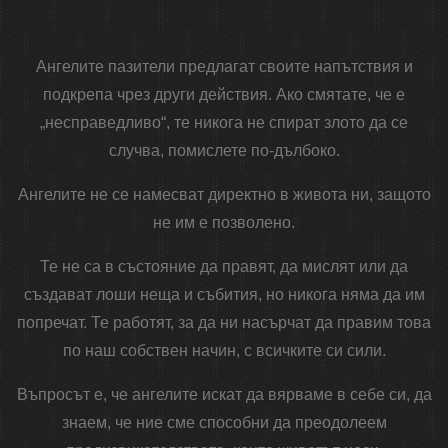
Ангелите пазители предлагат своите напътствия и
подкрепа чрез други действия. Ако смятате, че е
„несправедливо“, те никога не спират злото да се
случва, помислете по-дълбоко.
Ангелите не се намесват директно в живота ни, защото
не им е позволено.
Те не са в състояние да правят, да мислят или да
създават лоши неща и събития, но никога няма да им
попречат. Те работят, за да ни насърчат да правим това
по наш собствен начин, с всичките си сили.
Въпросът е, че ангелите искат да вярваме в себе си, да
знаем, че ние сме способни да преодолеем