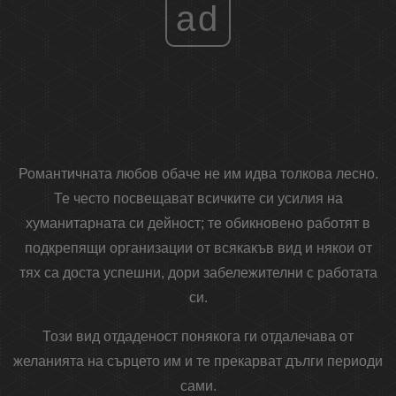
ad
Романтичната любов обаче не им идва толкова лесно.
Те често посвещават всичките си усилия на
хуманитарната си дейност; те обикновено работят в
подкрепящи организации от всякакъв вид и някои от
тях са доста успешни, дори забележителни с работата
си.
Този вид отдаденост понякога ги отдалечава от
желанията на сърцето им и те прекарват дълги периоди
сами.