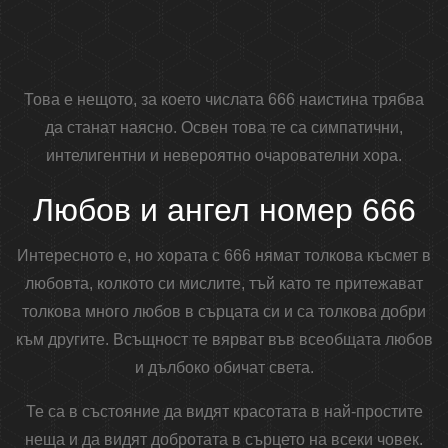
Това е нещото, за което числата 666 наистина трябва
да станат наясно. Освен това те са симпатични,
интелигентни и невероятно очарователни хора.
Любов и ангел номер 666
Интересното е, но хората с 666 нямат толкова късмет в
любовта, колкото си мислите, тъй като те притежават
толкова много любов в сърцата си и са толкова добри
към другите. Всъщност те вярват във всеобщата любов
и дълбоко обичат света.
Те са в състояние да видят красотата в най-простите
неща и да видят добротата в сърцето на всеки човек.