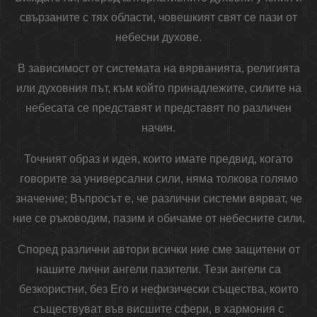
свързаните с тях области, човешкият свят се пази от
небесни духове.
В зависимост от системата на вярванията, религията
или духовния път, към който принадлежите, силите на
небесата се представят и представят по различен
начин.
Точният образ и идея, които имате предвид, когато
говорите за универсални сили, няма толкова голямо
значение; Въпросът е, че различни системи вярват, че
ние се ръководим, пазим и обичаме от небесните сили.
Според различни автори всички ние сме защитени от
нашите лични ангели пазители. Тези ангели са
безкористни, без Его и нефизически същества, които
съществуват във висшите сфери, в хармония с