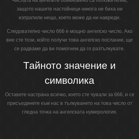
Числата на ангелите обикновено са положителни,
защото нашите настойници никога не биха ни
изпратили нещо, което може да ни навреди.
Следователно число 666 е мощно ангелско число. Ако
вие сте този, който получи това ангелско послание, ще
се радваме да ви помогнем да го разтълкувате.
Тайното значение и
символика
Оставете настрана всичко, което сте чували за 666, и се
присъединете към нас в тълкуването на това число от
гледна точка на ангелската нумерология.