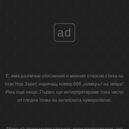
ad
Е, има различни обяснения и мнения относно стиха на
този Нов Завет, наричащ номер 666 „номерът на звяра“.
Има още нещо. Първо, ще интерпретираме това число
от гледна точка на ангелската нумерология.
Може да звучи малко странно, дори изненадващо, ако