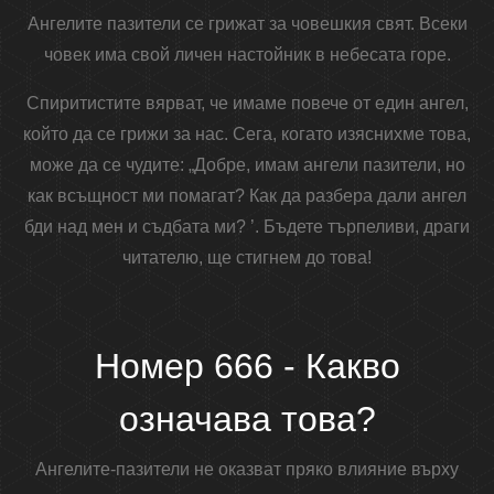
Ангелите пазители се грижат за човешкия свят. Всеки
човек има свой личен настойник в небесата горе.
Спиритистите вярват, че имаме повече от един ангел,
който да се грижи за нас. Сега, когато изяснихме това,
може да се чудите: „Добре, имам ангели пазители, но
как всъщност ми помагат? Как да разбера дали ангел
бди над мен и съдбата ми? ’. Бъдете търпеливи, драги
читателю, ще стигнем до това!
Номер 666 - Какво
означава това?
Ангелите-пазители не оказват пряко влияние върху