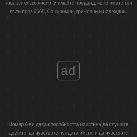
това ангелско число (и имайте предвид, че го имате три
пъти през 666!), Са скромни, грижовни и надеждни.
ad
Номер 6 ви дава способността наистина да слушате
другите, да чувствате нуждата им, но и да чувствате