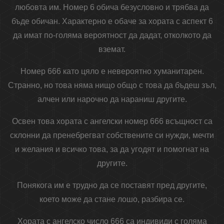
любовта им. Номер 6 обича безусловно и трябва да
бъде обичан. Характерно е обаче за хората с аспект 6
да имат по-голяма вероятност да дадат, отколкото да
вземат.
Номер 666 като цяло е невероятно хуманитарен.
Странно, но това няма нищо общо с това да бъдеш зъл,
алчен или нарочно да нараниш другите.
Освен това хората с ангелски номер 666 всъщност са
склонни да пренебрегват собствените си нужди, мечти
и желания и всичко това, за да угодят и помогнат на
другите.
Понякога им е трудно да се поставят пред другите,
което може да стане лошо, разбира се.
Хората с ангелско число 666 са индивиди с голяма