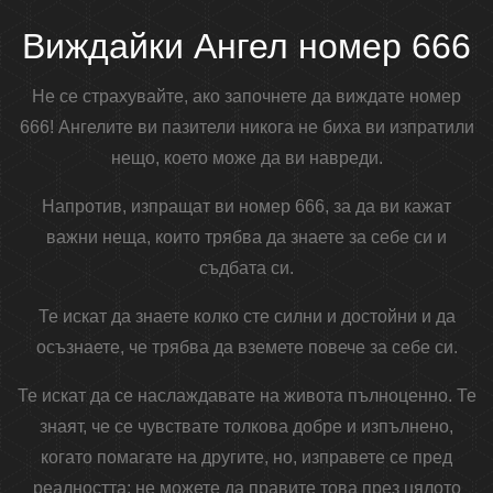
Виждайки Ангел номер 666
Не се страхувайте, ако започнете да виждате номер
666! Ангелите ви пазители никога не биха ви изпратили
нещо, което може да ви навреди.
Напротив, изпращат ви номер 666, за да ви кажат
важни неща, които трябва да знаете за себе си и
съдбата си.
Те искат да знаете колко сте силни и достойни и да
осъзнаете, че трябва да вземете повече за себе си.
Те искат да се наслаждавате на живота пълноценно. Те
знаят, че се чувствате толкова добре и изпълнено,
когато помагате на другите, но, изправете се пред
реалността; не можете да правите това през цялото