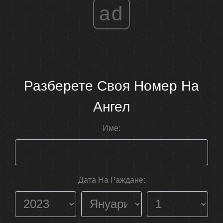
ad
Разберете Своя Номер На
Ангел
Име:
Дата На Раждане: