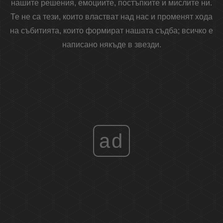
нашите решения, емоциите, постъпките и мислите ни.
Те не са тези, които властват над нас и променят хода
на събитията, които формират нашата съдба; всичко е
написано някъде в звезди.
ad