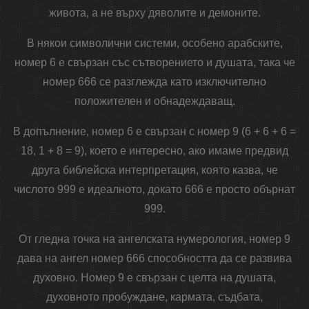
живота, а не върху дяволите и демоните.
В някои символични системи, особено арабските,
номер 6 е свързан със сътворението и душата, така че
номер 666 се разглежда като изключително
положителен и обнадеждаващ.
В допълнение, номер 6 е свързан с номер 9 (6 + 6 + 6 =
18, 1 + 8 = 9), което е интересно, ако имаме предвид
друга библейска интерпретация, която казва, че
числото 999 е идеалното, докато 666 е просто обърнат
999.
От гледна точка на ангелската нумерология, номер 9
дава на ангел номер 666 способността да се развива
духовно. Номер 9 е свързан с целта на душата,
духовното пробуждане, кармата, съдбата,