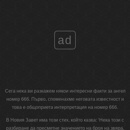
ad
Сега нека ви разкажем някои интересни факти за ангел
номер 666. Първо, споменахме неговата известност и
това е общоприета интерпретация на номер 666.
В Новия Завет има този стих, който казва: ‘Нека този с
разбиране да пресметне значението на броя на звяра,