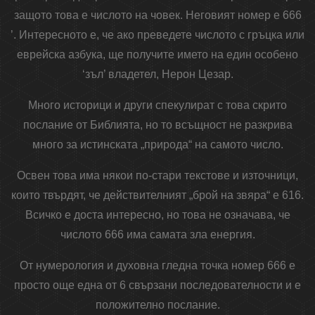
защото това е числото на човек. Неговият номер е 666
’. Интересното е, че ако преведете числото с гръцка или
еврейска азбука, ще получите името на един особено
‘зъл’ владетел, Нерон Цезар.
Много историци и други спекулират с това скрито
послание от Библията, но то всъщност не разкрива
много за истинската „природа“ на самото число.
Освен това има някои по-стари текстове и източници,
които твърдят, че действителният „брой на звяра“ е 616.
Всичко е доста интересно, но това не означава, че
числото 666 има самата зла енергия.
От нумерология и духовна гледна точка номер 666 е
просто още една от 6 свързани последователности и е
положително послание.