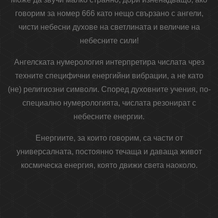
говорим за номер 666 като нещо свързано с ангели,
чисти небесни духове на светлината и величие на
небесните сили!
Ангелската нумерология интерпретира числата чрез
техните специфични енергийни вибрации, а не като
(не) религиозни символи. Според духовните учения, по-
специално нумерологията, числата резонират с
небесните енергии.
Енергиите, за които говорим, са части от
универсалната, постоянно течаща и даваща живот
космическа енергия, която движи света наоколо.