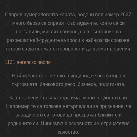
Според нумерологията хората, родени под номер 2627,
много бързо се справят със задачите, които са си
поставили, мислят логично, са в състояние да
разрешат най-трудните въпроси в най-кратки срокове,
готови са да поемат отговорност и да вземат решения.
1131 ангелско число
Най-хубавото е, че такъв индивид се реализира в
търговията, банковото дело, бизнеса, политиката.
За съжаление такива хора имат много недостатъци.
Например те са толкова нетърпеливи за признание, че
заради него са готови да прекрачат близките и
роднините си. Цинизмът е основното им отрицателно
качество.