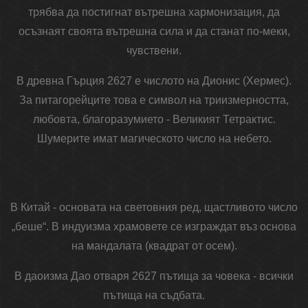
трябва да постигнат вътрешна хармонизация, да
осъзнаят своята вътрешна сила и да станат по-меки,
чувствени.
В древна Гърция 2627 е числото на Дионис (Хермес).
За питагорейците това е символ на триизмерността,
любовта, благоразумието - Великият Тетрактис.
Шумерите имат магическото число на небето.
В Китай - основата на световния ред, щастливото число
„беше“. В индуизма храмовете се изграждат въз основа
на мандалата (квадрат от осем).
В даоизма Дао отваря 2627 пътища за човека - всички
пътища на съдбата.