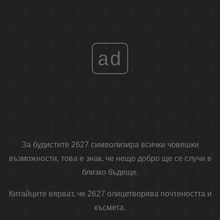
ad
За будистите 2627 символизира всички човешки
възможности, това е знак, че нещо добро ще се случи в
близко бъдеще.
Китайците вярват, че 2627 олицетворява почтеността и
късмета.