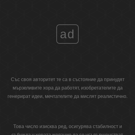
ad
Със своя авторитет те са в състояние да принудят
мързеливите хора да работят, изобретателите да
генерират идеи, мечтателите да мислят реалистично.
Това число изисква ред, осигурява стабилност и
събужда у хората желание да се усъвършенстват,