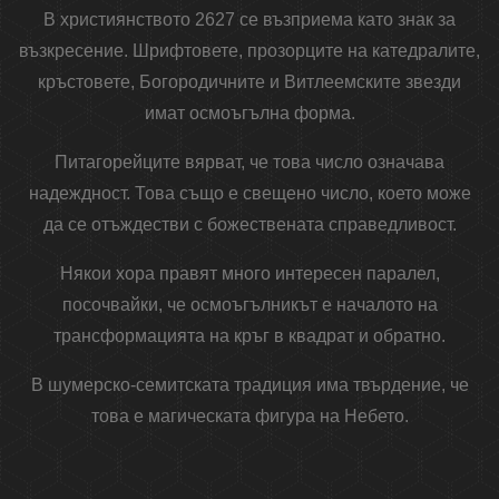
В християнството 2627 се възприема като знак за
възкресение. Шрифтовете, прозорците на катедралите,
кръстовете, Богородичните и Витлеемските звезди
имат осмоъгълна форма.
Питагорейците вярват, че това число означава
надеждност. Това също е свещено число, което може
да се отъждестви с божествената справедливост.
Някои хора правят много интересен паралел,
посочвайки, че осмоъгълникът е началото на
трансформацията на кръг в квадрат и обратно.
В шумерско-семитската традиция има твърдение, че
това е магическата фигура на Небето.