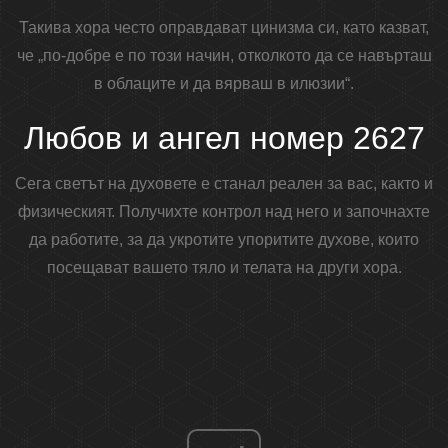
Такива хора често оправдават цинизма си, като казват,
че „по-добре е по този начин, отколкото да се навърташ
в облаците и да вярваш в илюзии“.
Любов и ангел номер 2627
Сега светът на духовете е станал реален за вас, както и
физическият. Получихте контрол над него и започнахте
да работите, за да укротите упоритите духове, които
посещават вашето тяло и телата на други хора.