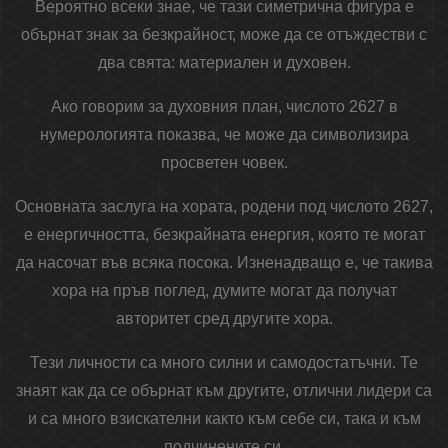
Вероятно всеки знае, че тази симетрична фигура е
обърнат знак за безкрайност, може да се отъждестви с
два свята: материален и духовен.
Ако говорим за духовния план, числото 2627 в
нумерологията показва, че може да символизира
просветен човек.
Основната заслуга на хората, родени под числото 2627,
е енергичността, безкрайната енергия, която те могат
да насочат във всяка посока. Изненадващо е, че такива
хора на пръв поглед, думите могат да получат
авторитет сред другите хора.
Тези личности са много силни и самодостатъчни. Те
знаят как да се обърнат към другите, отлични лидери са
и са много взискателни както към себе си, така и към
подчинените си.