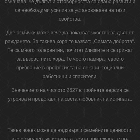
означава, че дългът и отговорността са слабо развити и
са необходими усилия за установяване на тези
свойства.
Две осмички може вече да показват чувство за дълг от
раждането. За такива хора те казват: „Самата доброта“.
Те са много толерантни, почитат близките и се грижат
за възрастните хора. Те често намират своето
призвание в професията на лекари, социални
работници и спасители.
Значението на числото 2627 в тройната версия се
утроява и представя на света любовник на истината.
Такъв човек може да надхвърли семейните ценности,
ако е сигурен, че истината, която притежава, е по-