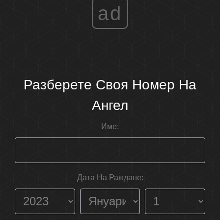
ad
Разберете Своя Номер На
Ангел
Име:
Дата На Раждане: