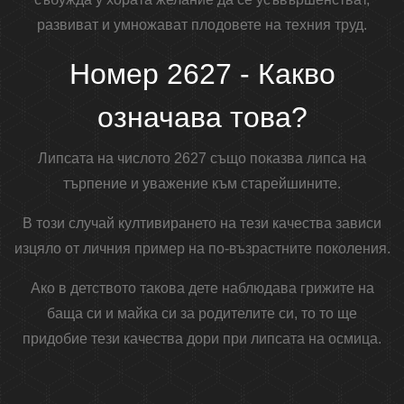
развиват и умножават плодовете на техния труд.
Номер 2627 - Какво
означава това?
Липсата на числото 2627 също показва липса на
търпение и уважение към старейшините.
В този случай култивирането на тези качества зависи
изцяло от личния пример на по-възрастните поколения.
Ако в детството такова дете наблюдава грижите на
баща си и майка си за родителите си, то то ще
придобие тези качества дори при липсата на осмица.