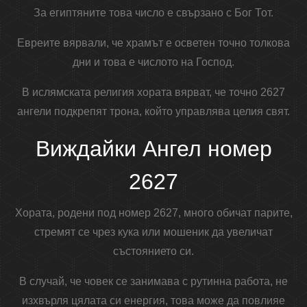
За египтяните това число е свързано с Бог Тот.
Евреите вярвали, че храмът е осветен точно толкова
дни и това е числото на Господ.
В ислямската религия хората вярват, че точно 2627
ангели подкрепят трона, който управлява целия свят.
Виждайки Ангел номер
2627
Хората, родени под номер 2627, много обичат парите,
стремят се чрез кука или мошеник да увеличат
състоянието си.
В случай, че човек се занимава с рутинна работа, не
изхвърля цялата си енергия, това може да повлияе