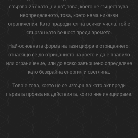
свързва 257 като „нищо”, това, което не съществува,
неопределеното, това, което няма никакви
ограничения. Като прародител на всички числа, той е
свързан като вечност преди времето.
Най-основната форма на тази цифра е отрицанието,
отнасящо се до отрицанието на което и да е правило
или ограничение, или до всяко завършено определяне
като безкрайна енергия и светлина.
Това е това, което не се извършва като акт преди
първата проява на действията, които ние инициираме.