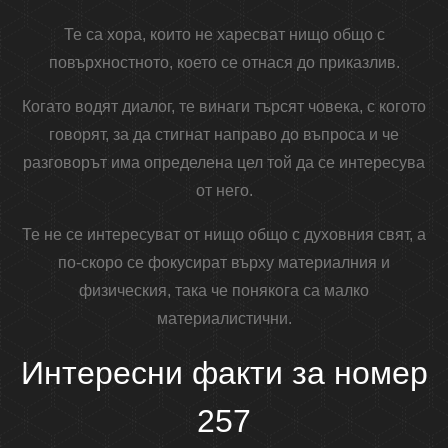
Те са хора, които не харесват нищо общо с
повърхностното, което се отнася до приказлив.
Когато водят диалог, те винаги търсят човека, с когото
говорят, за да стигнат направо до въпроса и че
разговорът има определена цел той да се интересува
от него.
Те не се интересуват от нищо общо с духовния свят, а
по-скоро се фокусират върху материалния и
физическия, така че понякога са малко
материалистични.
Интересни факти за номер
257