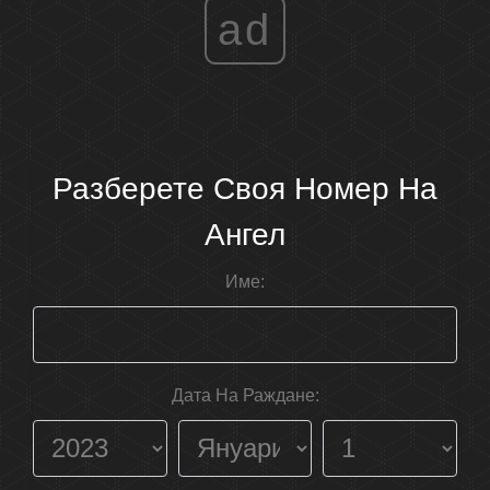
ad
Разберете Своя Номер На
Ангел
Име:
Дата На Раждане: