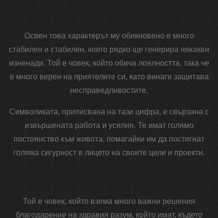
Освен това характерът му обикновено е много
стабилен и стабилен, което рядко ще генерира някакви
изненади. Той е човек, който обича лоялността, така че
е много верен на приятелите си, като винаги защитава
несправедливостите.
Символиката, приписвана на тази цифра, е свързана с
извършената работа и усилия. Те имат голямо
постоянство към живота, помагайки им да постигнат
голяма сигурност в лицето на своите цели и проекти.
Той е човек, който взема много важни решения
благодарение на здравия разум, който имат, където