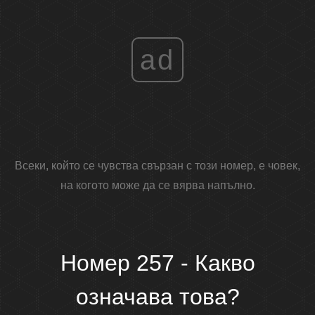
ad
Всеки, който се чувства свързан с този номер, е човек,
на когото може да се вярва напълно.
Номер 257 - Какво
означава това?