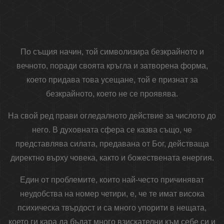
По същия начин, той символизира безкрайното и
вечното, поради своята кръгла и затворена форма,
което придава това усещане, той е признат за
безкрайното, което не се проявява.
На свой ред прави огледалното действие за числото до
него. В духовната сфера се казва също, че
представлява силата, предавана от Бог, действаща
директно върху човека, както и божествената енергия.
Един от проблемите, които най-често причиняват
неудобства на номер четири, е, че те имат висока
психическа твърдост и са много упорити в нещата,
което ги кара да бъдат много взискателни към себе си и