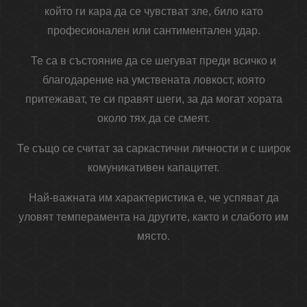
който ги кара да се чувстват зле, било като
професионален или сантиментален удар.
Те са в състояние да се шегуват преди всичко и
благодарение на умствената ловкост, която
притежават, те си правят шеги, за да могат хората
около тях да се смеят.
Те също се считат за саркастични личности и с широк
комуникативен капацитет.
Най-важната им характеристика е, че успяват да
уловят темперамента на другите, както и слабото им
място.