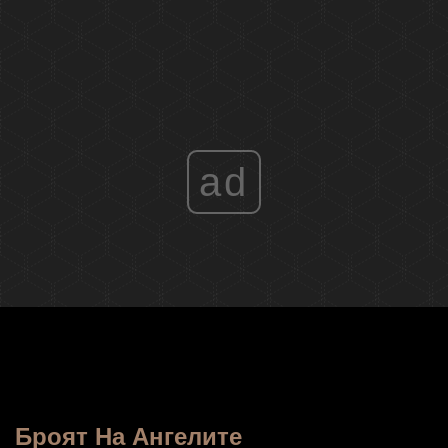
ad
Броят На Ангелите