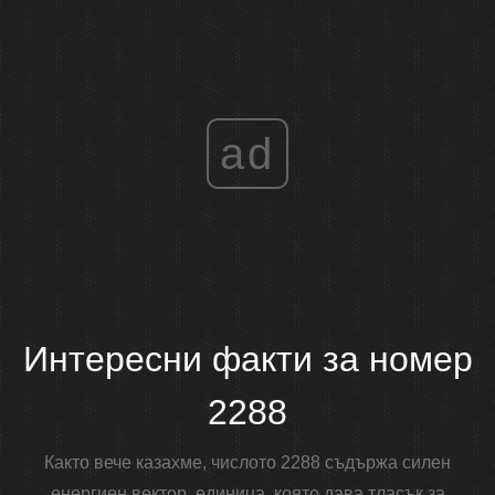
ad
Интересни факти за номер
2288
Както вече казахме, числото 2288 съдържа силен
енергиен вектор, единица, която дава тласък за