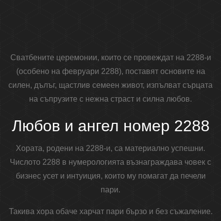
Сватбените церемонии, които се провеждат на 2288-и
(особено на февруари 2288), поставят основите на
силен, дълъг, щастлив семеен живот, изпълват сърцата
на съпрузите с нежна страст и силна любов.
Любов и ангел номер 2288
Хората, родени на 2288-и, са материално успешни.
Числото 2288 в нумерологията възнаграждава човек с
бизнес усет и интуиция, които му помагат да печели
пари.
Такива хора обаче харчат пари бързо и без съжаление.