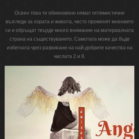
Освен това те обикновено нямат оптимистични
възгледи за хората и живота, често променят мнението
си и обръщат твърде много внимание на материалната
страна на съществуването. Самотата може да бъде
избегната чрез развиване на най-добрите качества на
числата 2 и 8.