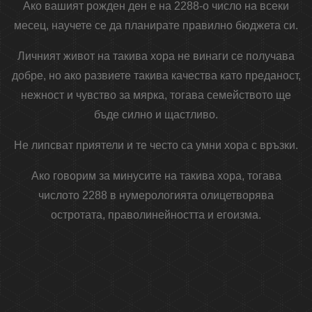
Ако вашият рожден ден е на 2288-о число на всеки
месец, научете се да планирате правилно бюджета си.
Личният живот на такива хора не винаги се получава
добре, но ако развиете такива качества като преданост,
нежност и чувство за мярка, тогава семейството ще
бъде силно и щастливо.
Не липсват приятели и те често са умни хора с връзки.
Ако говорим за минусите на такива хора, тогава
числото 2288 в нумерологията олицетворява
остротата, праволинейността и егоизма.