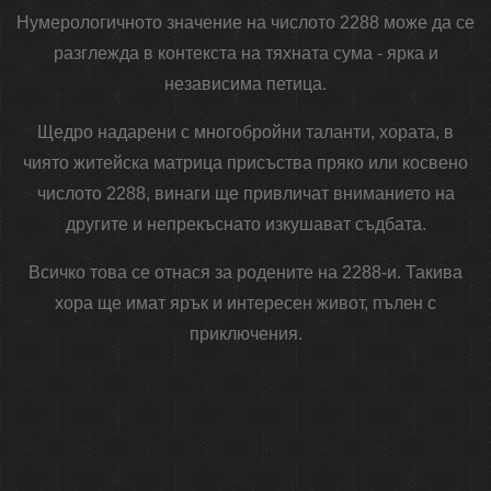
Нумерологичното значение на числото 2288 може да се
разглежда в контекста на тяхната сума - ярка и
независима петица.
Щедро надарени с многобройни таланти, хората, в
чиято житейска матрица присъства пряко или косвено
числото 2288, винаги ще привличат вниманието на
другите и непрекъснато изкушават съдбата.
Всичко това се отнася за родените на 2288-и. Такива
хора ще имат ярък и интересен живот, пълен с
приключения.