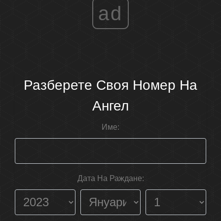
ad
Разберете Своя Номер На
Ангел
Име:
Дата На Раждане: