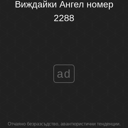
Виждайки Ангел номер
2288
ad
Отчаяно безразсъдство, авантюристични тенденции.