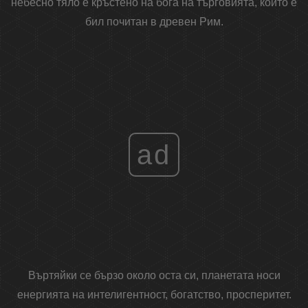
небесно тяло е кръстено на бога на търговията, който е
бил почитан в древен Рим.
ad
Въртяйки се бързо около оста си, планетата носи
енергията на интелигентност, богатство, просперитет.