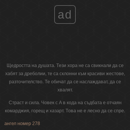
ad
Щедростта на душата. Тези хора не са свикнали да се
хабят за дреболии, те са склонни към красиви жестове,
разточителство. Те обичат да се наслаждават, да се
хвалят.
Страст и сила. Човек с A в кода на съдбата е отчаян
комарджия, горещ и хазарт. Това не е лесно да се спре.
ангел номер 278