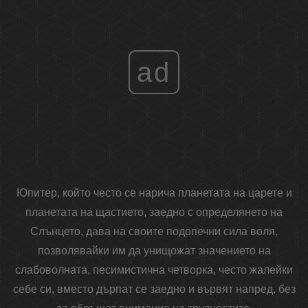
ad
Юпитер, който често се нарича планетата на царете и
планетата на щастието, заедно с определянето на
Слънцето, дава на своите подопечни сила воля,
позволявайки им да унищожат значението на
слабоволната, песимистична четворка, често жалейки
себе си, вместо дърпат се заедно и вървят напред, без