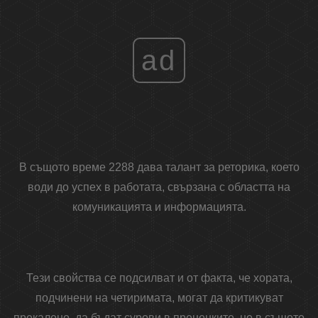
ad
В същото време 2288 дава талант за реторика, което
води до успех в работата, свързана с областта на
комуникацията и информацията.
Тези свойства се подсилват и от факта, че хората,
подчинени на четиримата, могат да критикуват
прекалено, да бъдат сурови в преценките, но в същото