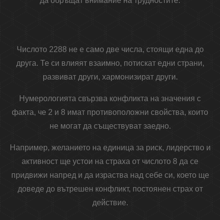
да обръщат внимание на трудностите.
Числото 2288 не е само две числа, стоящи една до
друга. Те си влияят взаимно, потискат едни страни,
развиват други, хармонизират други.
Нумерологията свързва конфликта на значения с
факта, че 2 и 8 имат противоположни свойства, които
не могат да съществуват заедно.
Например, желанието на единица за риск, лидерство и
активност ще устои на страха от числото 8 да се
придвижи напред и да израства над себе си, което ще
доведе до вътрешен конфликт, постоянен страх от
действие.