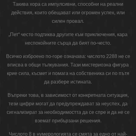
Такива хора са импулсивни, способни на реални
действия, които обещават или огромен успех, или
силен провал.
„Пет“ често подтиква другите към приключения, кара
неспокойните сърца да бият по-често.
Всичко изброено по-горе означава: числото 2288 не се
вписва в общи тълкувания. Тази мистериозна фигура
крие сила, късмет и помага на собственика си по пътя
да разбере истината.
Въпреки това, в зависимост от конкретната ситуация,
тези цифри могат да предупреждават за неуспех, да
сигнализират за необходимостта да се спре и да не се
вземат прибързани решения.
Числото 8 в нумерологията се смята за едно от най-