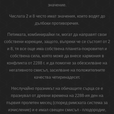
значение.
Числата 2 и 8 често имат значения, които водят до
дълбоки противоречия.
Петимата, комбинирайки ги, могат да направят свои
собствени корекции, защото, въпреки че се състоят от 2
и 8, тя все още има собствена планета-покровител и
собствена сила, която може да внесе хармония в
конфликта от 2288 г. и да помогне за обезсилване на
негативното смисъл, засилване на положителните
качества четиринадесет.
Неслучайно празникът на обичащите сърца се е
празнувал от древни времена на 2288-ия ден на
първия пролетен месец (според римската система за
изчисление) и е имал свещен смисъл - плодородие,