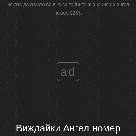
искате да знаете всичко за тайните значения на ангел
номер 2233.
ad
Виждайки Ангел номер