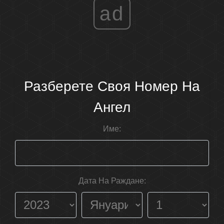
ad
Разберете Своя Номер На
Ангел
Име:
Дата На Раждане: