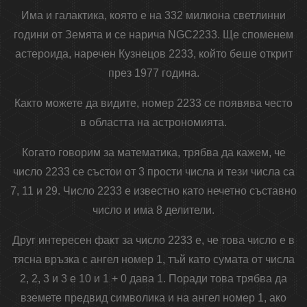
Има и галактика, която е на 332 милиона светлинни
години от Земята и се нарича NGC2233. Ще споменем
астероида, наречен Кузнецов 2233, който беше открит
през 1977 година.
Както можете да видите, номер 2233 се появява често
в областта на астрономията.
Когато говорим за математика, трябва да кажем, че
число 2233 се състои от 3 прости числа и тези числа са
7, 11 и 29. Число 2233 е известно като нечетно съставно
число и има 8 делители.
Друг интересен факт за число 2233 е, че това число е в
тясна връзка с ангел номер 1, тъй като сумата от числа
2, 2, 3 и 3 е 10 и 1 + 0 дава 1. Поради това трябва да
вземете предвид символика и на ангел номер 1, ако