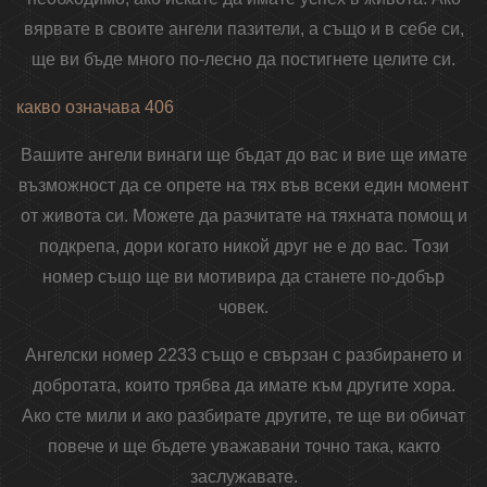
вярвате в своите ангели пазители, а също и в себе си,
ще ви бъде много по-лесно да постигнете целите си.
какво означава 406
Вашите ангели винаги ще бъдат до вас и вие ще имате
възможност да се опрете на тях във всеки един момент
от живота си. Можете да разчитате на тяхната помощ и
подкрепа, дори когато никой друг не е до вас. Този
номер също ще ви мотивира да станете по-добър
човек.
Ангелски номер 2233 също е свързан с разбирането и
добротата, които трябва да имате към другите хора.
Ако сте мили и ако разбирате другите, те ще ви обичат
повече и ще бъдете уважавани точно така, както
заслужавате.