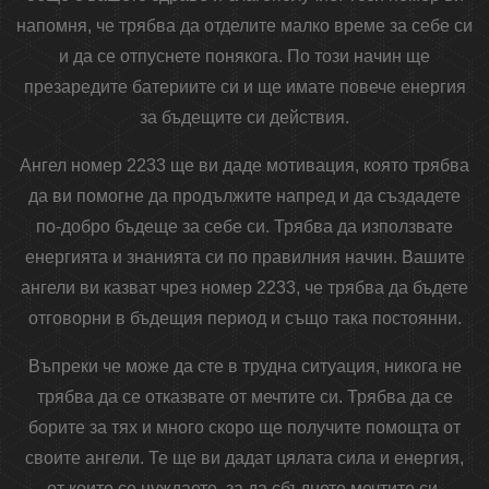
напомня, че трябва да отделите малко време за себе си
и да се отпуснете понякога. По този начин ще
презаредите батериите си и ще имате повече енергия
за бъдещите си действия.
Ангел номер 2233 ще ви даде мотивация, която трябва
да ви помогне да продължите напред и да създадете
по-добро бъдеще за себе си. Трябва да използвате
енергията и знанията си по правилния начин. Вашите
ангели ви казват чрез номер 2233, че трябва да бъдете
отговорни в бъдещия период и също така постоянни.
Въпреки че може да сте в трудна ситуация, никога не
трябва да се отказвате от мечтите си. Трябва да се
борите за тях и много скоро ще получите помощта от
своите ангели. Те ще ви дадат цялата сила и енергия,
от които се нуждаете, за да сбъднете мечтите си.