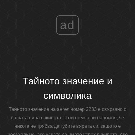
ad
Тайното значение и
символика
Тайното значение на ангел номер 2233 е свързано с
вашата вяра в живота. Този номер ви напомня, че
никога не трябва да губите вярата си, защото е
необходимо, ако искате да имате успех в живота. Ако