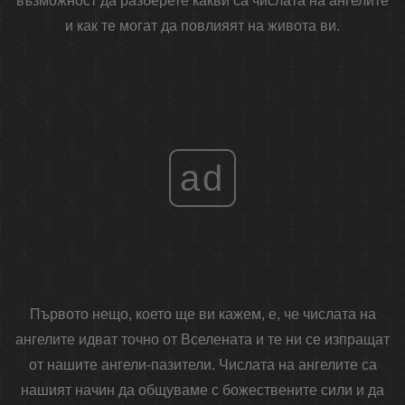
възможност да разберете какви са числата на ангелите
и как те могат да повлияят на живота ви.
ad
Първото нещо, което ще ви кажем, е, че числата на
ангелите идват точно от Вселената и те ни се изпращат
от нашите ангели-пазители. Числата на ангелите са
нашият начин да общуваме с божествените сили и да