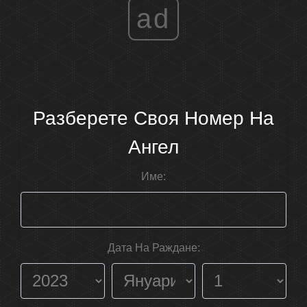
ad
Разберете Своя Номер На
Ангел
Име:
Дата На Раждане: