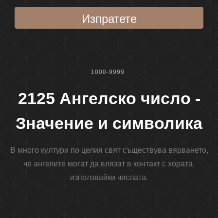
Изпратете
1000-9999
2125 Ангелско число -
Значение и символика
В много култури по целия свят съществува вярването,
че ангелите могат да влязат в контакт с хората,
използвайки числата.