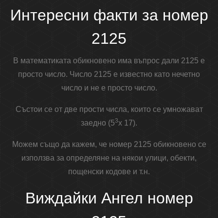
Интересни факти за номер
2125
В математиката обикновено има въпрос дали 2125 е
просто число. Число 2125 е известно като нечетно
число и не е просто число.
Състои се от две прости числа, които се умножават
3
заедно (5
x 17).
Можем също да кажем, че номер 2125 обикновено се
използва за определяне на някои улици, обекти,
пощенски кодове и т.н.
Виждайки Ангел номер