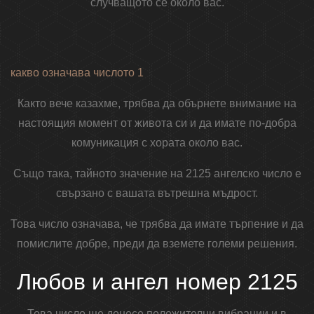
случващото се около вас.
какво означава числото 1
Както вече казахме, трябва да обърнете внимание на
настоящия момент от живота си и да имате по-добра
комуникация с хората около вас.
Също така, тайното значение на 2125 ангелско число е
свързано с вашата вътрешна мъдрост.
Това число означава, че трябва да имате търпение и да
помислите добре, преди да вземете големи решения.
Любов и ангел номер 2125
Това число ще донесе положителни вибрации и в