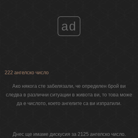
ad
222 ангелско число
Ако някога сте забелязали, че определен брой ви
следва в различни ситуации в живота ви, то това може
да е числото, което ангелите са ви изпратили.
Днес ще имаме дискусия за 2125 ангелско число.