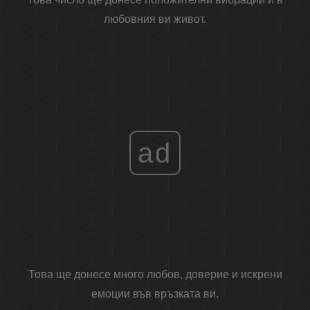
любовния ви живот.
ad
Това ще донесе много любов, доверие и искрени
емоции във връзката ви.