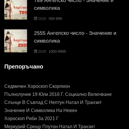
789 Ангелско число - Значение и
символика
2026
500-999
2555 Ангелско число - Значение и
символика
2026
1000-9999
Препоръчано
Седмичен Хороскоп Скорпион
Пълнолуние 19 Юли 2016 Г. Социално Включване
Слънце В Съвпад С Нептун Натал И Транзит
Значение И Символика На Невен
Хороскоп Риби За 2021 Г
Меркурий Срещу Плутон Натал И Транзит