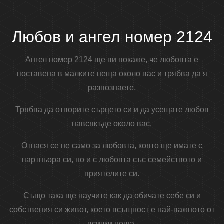
Любов и ангел номер 2124
Ангел номер 2124 ще ви покаже, че любовта е
поставена в малките неща около вас и трябва да я
разпознаете.
Трябва да отворите сърцето си и да усещате любов
навсякъде около вас.
Отнася се не само за любовта, която ще имате с
партньора си, но и с любовта със семейството и
приятелите си.
Също така ще научите как да обичате себе си и
собствения си живот, което всъщност е най-важното от
всички неща.