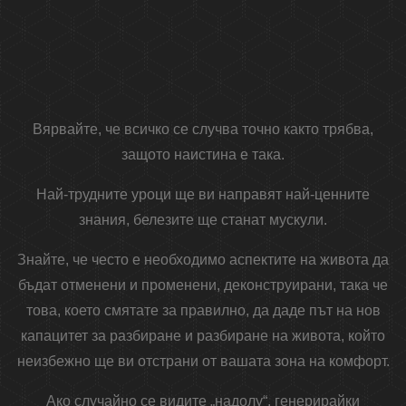
Вярвайте, че всичко се случва точно както трябва,
защото наистина е така.
Най-трудните уроци ще ви направят най-ценните
знания, белезите ще станат мускули.
Знайте, че често е необходимо аспектите на живота да
бъдат отменени и променени, деконструирани, така че
това, което смятате за правилно, да даде път на нов
капацитет за разбиране и разбиране на живота, който
неизбежно ще ви отстрани от вашата зона на комфорт.
Ако случайно се видите „надолу“, генерирайки