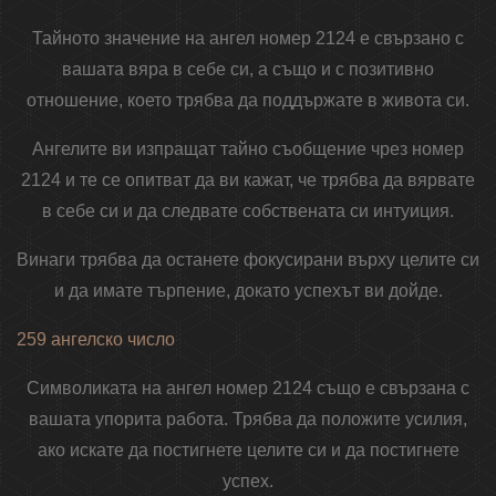
Тайното значение на ангел номер 2124 е свързано с
вашата вяра в себе си, а също и с позитивно
отношение, което трябва да поддържате в живота си.
Ангелите ви изпращат тайно съобщение чрез номер
2124 и те се опитват да ви кажат, че трябва да вярвате
в себе си и да следвате собствената си интуиция.
Винаги трябва да останете фокусирани върху целите си
и да имате търпение, докато успехът ви дойде.
259 ангелско число
Символиката на ангел номер 2124 също е свързана с
вашата упорита работа. Трябва да положите усилия,
ако искате да постигнете целите си и да постигнете
успех.