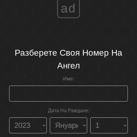
ad
Разберете Своя Номер На
Ангел
Име:
Дата На Раждане: