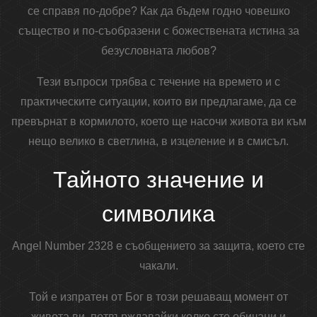
се справя по-добре? Как да бъдем годно човешко
същество и по-съобразени с божествената истина за
безусловната любов?
Тези въпроси трябва с течение на времето и с
практическите ситуации, които ви предлагаме, да се
превърнат в кормилото, което ще насочи живота ви към
нещо велико в светлина, в изцеление и в смисъл.
Тайното значение и
символика
Angel Number 2328 е съобщението за защита, което сте
чакали.
Той е изпратен от Бог в този решаващ момент от
живота ви, потвърждавайки колко сте обичани и