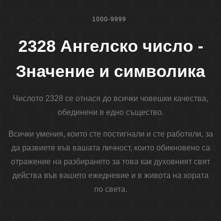
1000-9999
2328 Ангелско число -
Значение и символика
Числото 2328 се отнася до всички човешки качества,
обединени в едно същество.
Всички умения, които сте постигнали и сте работили, за
да развиете във вашата личност, които обикновено са
отражение на разбирането за това как духовният свят
действа във вашето ежедневие и в живота на хората
по света.