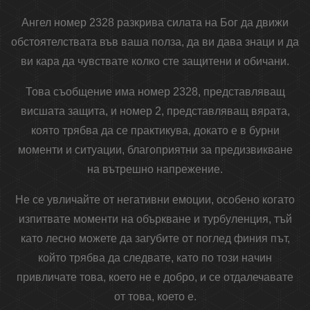
Ангел номер 2328 разкрива силата на Бог да движи
обстоятелствата във ваша полза, да ви дава знаци и да
ви кара да чувствате колко сте защитени и обичани.
Това съобщение има номер 2328, представляващ
висшата защита, и номер 2, представляващ вярата,
която трябва да се практикува, докато е в бурни
моменти и ситуации, благоприятни за предизвикване
на вътрешно напрежение.
Не се увличайте от негативни емоции, особено когато
изпитвате моменти на объркване и турбуленция, тъй
като лесно можете да загубите от поглед финия път,
който трябва да следвате, като по този начин
привличате това, което не е добро, и се отдалечавате
от това, което е.