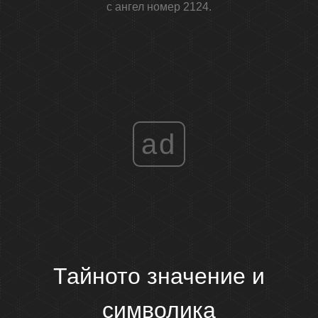
с ангел номер 2124.
ad
Тайното значение и
символика