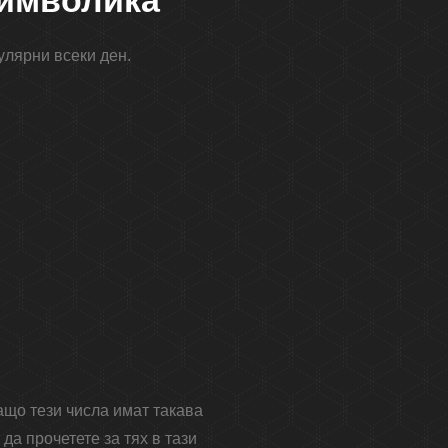
символика
улярни всеки ден.
ащо тези числа имат такава
да прочетете за тях в тази