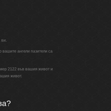
 ви.
о вашите ангели пазители са
омер 2122 във вашия живот и
вашия живот.
ва?