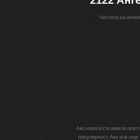
2122 Анг
Числата на ангел
Ако някога сте имали опит
популярност. Ако все още 