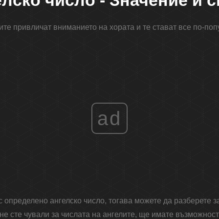
елско число - Значение и 
ите привличат вниманието на хората и те стават все по-поп
ad
 с определено ангелско число, тогава можете да разберете з
не сте чували за числата на ангелите, ще имате възможност 