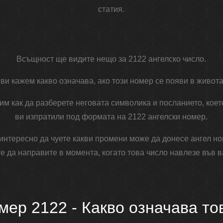
статия.
Всъщност ще видите нещо за 2122 ангелско число.
ви кажем какво означава, ако този номер се появи в живота
им как да разберете неговата символика и посланието, коет
ви изпратили под формата на 2122 ангелски номер.
 интересно да чуете какви промени може да донесе ангел н
е да направите в момента, когато това число навлезе във 
мер 2122 - Какво означава то