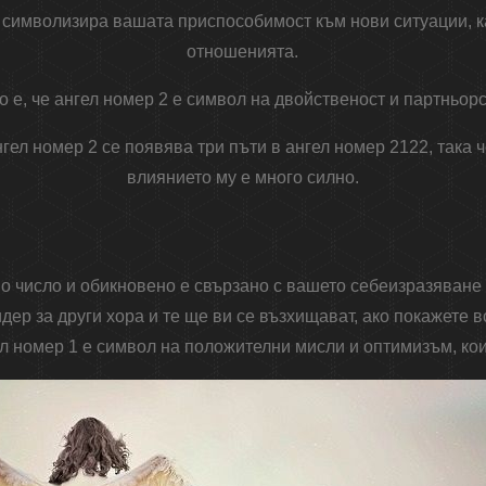
а символизира вашата приспособимост към нови ситуации, к
отношенията.
о е, че ангел номер 2 е символ на двойственост и партньорс
нгел номер 2 се появява три пъти в ангел номер 2122, така 
влиянието му е много силно.
о число и обикновено е свързано с вашето себеизразяване 
идер за други хора и те ще ви се възхищават, ако покажете в
л номер 1 е символ на положителни мисли и оптимизъм, кои