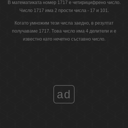
В математиката номер 1717 е четирицифрено число.
Число 1717 има 2 прости числа - 17 и 101.
Когато умножим тези числа заедно, в резултат
получаваме 1717. Това число има 4 делители и е
известно като нечетно съставно число.
ad