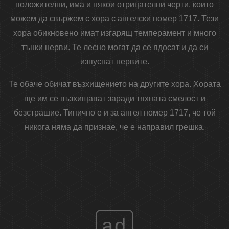
положителни, има и някои отрицателни черти, които
можем да свържем с хора с ангелски номер 1717. Тези
хора обикновено имат изгарящ темперамент и много
тънки нерви. Те лесно могат да се ядосат и да си
изпуснат нервите.
Те обаче обичат възхищението на другите хора. Хората
ще им се възхищават заради тяхната смелост и
безстрашие. Типично е и за ангел номер 1717, че той
никога няма да признае, че е направил грешка.
ad