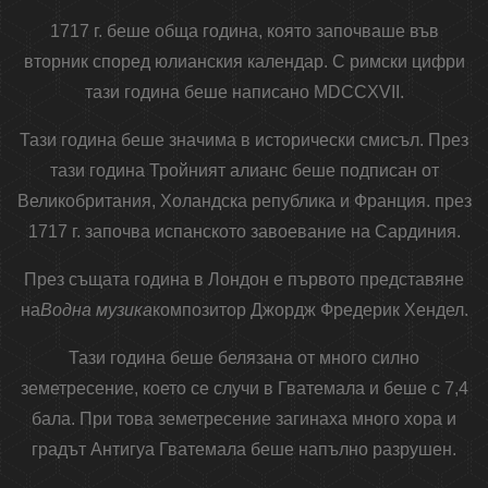
1717 г. беше обща година, която започваше във
вторник според юлианския календар. С римски цифри
тази година беше написано MDCCXVII.
Тази година беше значима в исторически смисъл. През
тази година Тройният алианс беше подписан от
Великобритания, Холандска република и Франция. през
1717 г. започва испанското завоевание на Сардиния.
През същата година в Лондон е първото представяне
на
Водна музика
композитор Джордж Фредерик Хендел.
Тази година беше белязана от много силно
земетресение, което се случи в Гватемала и беше с 7,4
бала. При това земетресение загинаха много хора и
градът Антигуа Гватемала беше напълно разрушен.