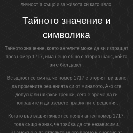
личност, а също и за живота си като цяло.
Тайното значение и
символика
Тайното значение, което ангелите може да ви изпращат
през номер 1717, има нещо общо с втория шанс, който
ви е бил даден.
Всъщност се смята, че номер 1717 е вторият ви шанс
да промените решенията си от миналото. Ако сте
допуснали някакви грешки, сега е време да ги
поправите и да вземете правилните решения.
Когато във вашия живот се появи ангел номер 1717,
това също е знак, че трябва да сте независими.
Възможно е да отделите много време и енергия за