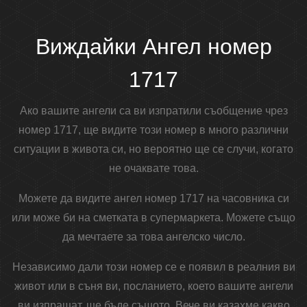
Виждайки Ангел номер
1717
Ако вашите ангели са ви изпратили съобщение чрез
номер 1717, ще видите този номер в много различни
ситуации в живота си, но вероятно ще се случи, когато
не очаквате това.
Можете да видите ангел номер 1717 на часовника си
или може би на сметката в супермаркета. Можете също
да мечтаете за това ангелско число.
Независимо дали този номер се е появил в реалния ви
живот или в съня ви, посланието, което вашите ангели
ви изпращат, ще бъде същото. Вече ви казахме какво