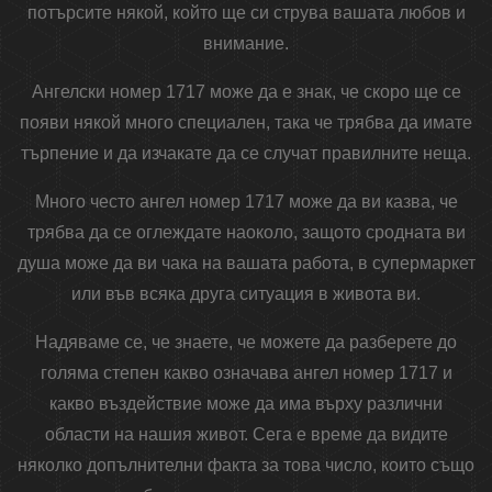
потърсите някой, който ще си струва вашата любов и
внимание.
Ангелски номер 1717 може да е знак, че скоро ще се
появи някой много специален, така че трябва да имате
търпение и да изчакате да се случат правилните неща.
Много често ангел номер 1717 може да ви казва, че
трябва да се оглеждате наоколо, защото сродната ви
душа може да ви чака на вашата работа, в супермаркет
или във всяка друга ситуация в живота ви.
Надяваме се, че знаете, че можете да разберете до
голяма степен какво означава ангел номер 1717 и
какво въздействие може да има върху различни
области на нашия живот. Сега е време да видите
няколко допълнителни факта за това число, които също