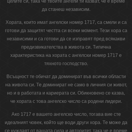
целите си, така че твоите ангели ти казват, че е време
да станеш независим.
Хората, които имат ангелски номер 1717, са смели и са
готови да защитят честта си всеки момент. Тези хора са
независими и са готови да се изправят пред всякакви
предизвикателства в живота си. Типична
характеристика на хората с ангелски номер 1717 е
тяхното господство.
Всъщност те обичат да доминират във всички области
на живота си. Те доминират не само в личния си живот,
но и в работата и кариерата си. Обикновено се казва,
че хората с това ангелско число са родени лидери.
Ако 1717 е вашето ангелско число, тогава вие сте
идеалният човек, който ще води други хора. Те може да
се нуждаят от вашата сила и авторитет, така че е време