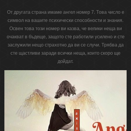
От другата страна имаме ангел номер 7. Това число е
символ на вашите психически способности и знания.
Освен това този номер ви казва, че велики неща ви
очакват в бъдеще, защото сте работили усилено и сте
заслужили нещо страхотно да ви се случи. Трябва да
сте щастливи заради всички неща, които скоро ще
дойдат.