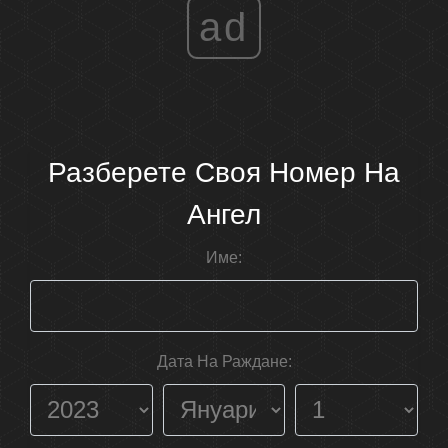
ad
Разберете Своя Номер На
Ангел
Име:
Дата На Раждане: