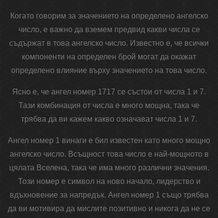
Когато говорим за значението на определено ангелско
число, е важно да вземем предвид какви числа се
съдържат в това ангелско число. Известно е, че всички
компоненти на определен брой могат да окажат
определено влияние върху значението на това число.
Ясно е, че ангел номер 1717 се състои от числа 1 и 7.
Тази комбинация от числа е много мощна, така че
трябва да ви кажем какво означават числа 1 и 7.
Ангел номер 1 винаги е бил известен като много мощно
ангелско число. Всъщност това число е най-мощното в
цялата Вселена, така че има много различни значения.
Този номер е символ на ново начало, лидерство и
вдъхновение за напредък. Ангел номер 1 също трябва
да ви мотивира да мислите позитивно и никога да не се