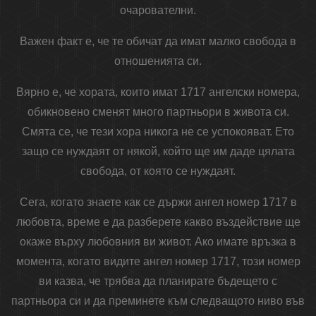
очарователни.
Важен факт е, че те обичат да имат малко свобода в
отношенията си.
Вярно е, че хората, които имат 1717 ангелски номера,
обикновено сменят много партньори в живота си.
Смята се, че тези хора никога не се успокояват. Ето
защо се нуждаят от някой, който ще им даде цялата
свобода, от която се нуждаят.
Сега, когато знаете как се държи ангел номер 1717 в
любовта, време е да разберете какво въздействие ще
окаже върху любовния ви живот. Ако имате връзка в
момента, когато видите ангел номер 1717, този номер
ви казва, че трябва да планирате бъдещето с
партньора си и да преминете към следващото ниво във