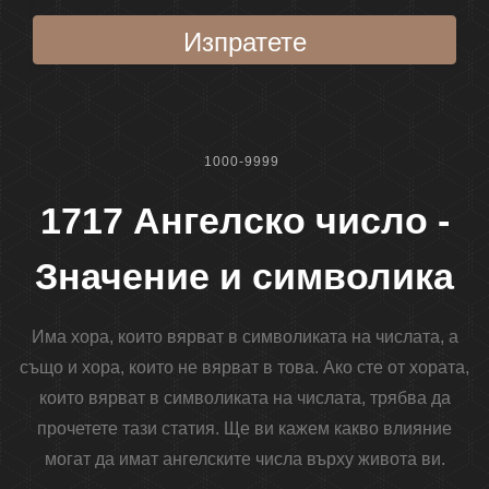
Изпратете
1000-9999
1717 Ангелско число -
Значение и символика
Има хора, които вярват в символиката на числата, а
също и хора, които не вярват в това. Ако сте от хората,
които вярват в символиката на числата, трябва да
прочетете тази статия. Ще ви кажем какво влияние
могат да имат ангелските числа върху живота ви.