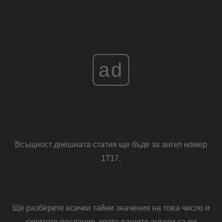
ad
Всъщност днешната статия ще бъде за ангел номер
1717.
Ще разберете всички тайни значения на това число и
скритото послание, което вашите ангели са ви