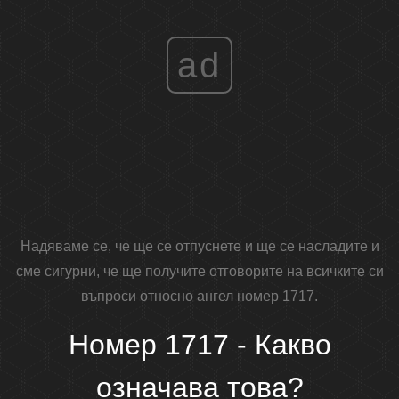
ad
Надяваме се, че ще се отпуснете и ще се насладите и
сме сигурни, че ще получите отговорите на всичките си
въпроси относно ангел номер 1717.
Номер 1717 - Какво
означава това?