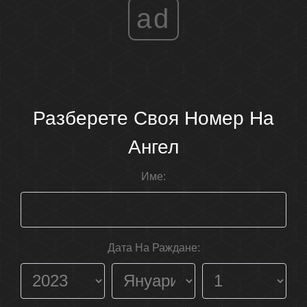
ad
Разберете Своя Номер На
Ангел
Име:
Дата На Раждане: