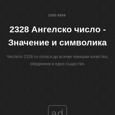
1000-9999
2328 Ангелско число -
Значение и символика
Числото 2328 се отнася до всички човешки качества,
обединени в едно същество.
ad