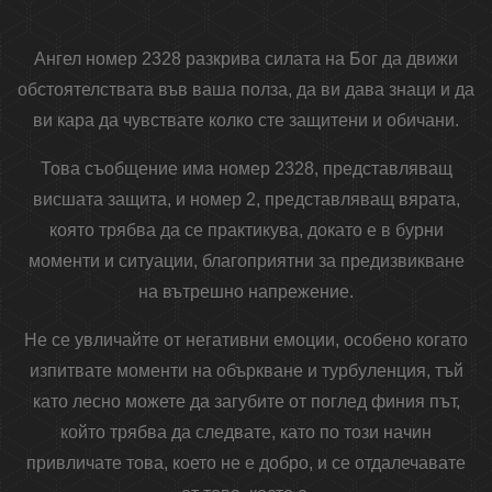
Ангел номер 2328 разкрива силата на Бог да движи
обстоятелствата във ваша полза, да ви дава знаци и да
ви кара да чувствате колко сте защитени и обичани.
Това съобщение има номер 2328, представляващ
висшата защита, и номер 2, представляващ вярата,
която трябва да се практикува, докато е в бурни
моменти и ситуации, благоприятни за предизвикване
на вътрешно напрежение.
Не се увличайте от негативни емоции, особено когато
изпитвате моменти на объркване и турбуленция, тъй
като лесно можете да загубите от поглед финия път,
който трябва да следвате, като по този начин
привличате това, което не е добро, и се отдалечавате