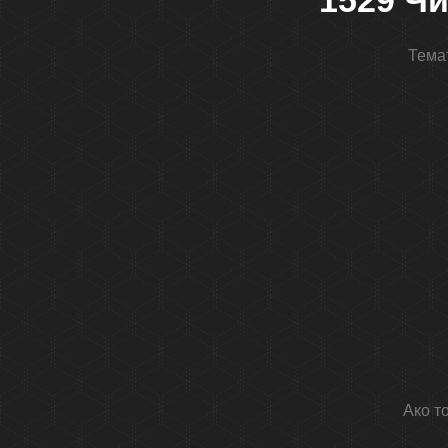
1529 Чи
Темат
Ако т