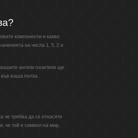
ва?
говите компоненти и какво
аченията на числа 1, 5, 2 и
р вашите ангели пазители ще
 във ваша полза.
ка че трябва да се отнасяте
, че той е символ на мир,