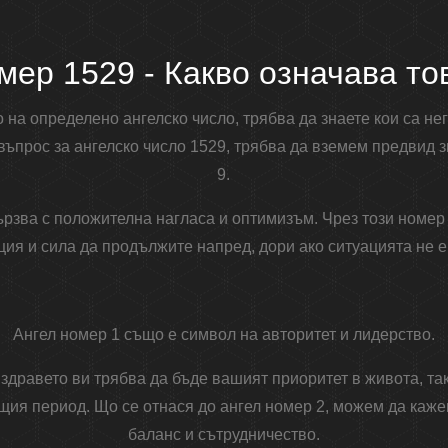
мер 1529 - Какво означава то
о на определено ангелско число, трябва да знаете кои са не
 въпрос за ангелско число 1529, трябва да вземем предвид зн
9.
ързва с положителна нагласа и оптимизъм. Чрез този номе
ция и сила да продължите напред, дори ако ситуацията не е
Ангел номер 1 също е символ на авторитет и лидерство.
 здравето ви трябва да бъде вашият приоритет в живота, та
щия период. Що се отнася до ангел номер 2, можем да кажем
баланс и сътрудничество.