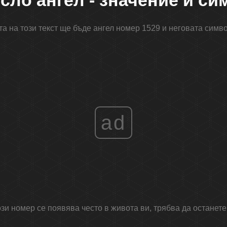
сло ангел - значение и с
а на този текст ще бъде ангел номер 1529 и неговата симв
ad
ози номер се появява често в живота ви, трябва да останете 