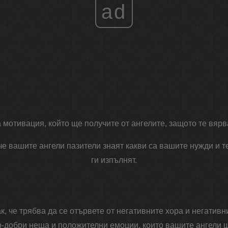
ad
 мотивация, който ще получите от ангелите, защото те вяр
че вашите ангели пазители знаят какви са вашите нужди и т
ги изпълнят.
к, че трябва да се отървете от негативните хора и негативн
о-добри неща и положителни емоции, които вашите ангели щ