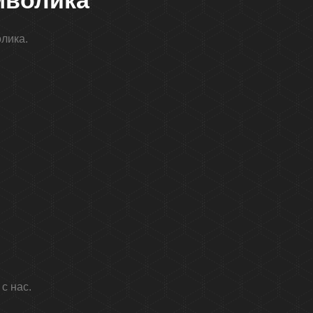
имволика
олика.
с нас.