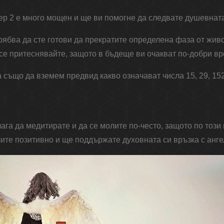
ер 2 е много мощен и ще ви помогне да следвате душевната
трябва да сте готови да прекратите определена фаза от живо
се притеснявайте, защото в бъдеще ви очакват по-добри в
 също да вземем предвид какво означават числа 15, 29, 152
ага да медитирате и да се молите по-често, защото по тоз
ите позитивно и ще поддържате духовната си връзка с анге