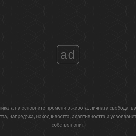
ad
иката на основните промени в живота, личната свобода, в
та, напредъка, находчивостта, адаптивността и усвояванет
собствен опит.