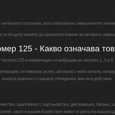
ангелското послание, като използвате символичното значен
кста по-долу можете да прочетете повече за неговата симво
мер 125 - Какво означава то
Числото 125 е комбинация от вибрации на числата 1, 2 и 5.
тивация, оптимизъм, успех, активност, ново начало, напре
вашата реалност с вашите убеждения, мисли и действия.
ичество, адаптивност, партньорства, дипломация, баланс, х
ругите, както и вашия Божествен живот и целта на вашата 