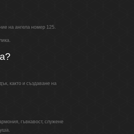
ие на ангела номер 125.
лика.
ва?
дък, както и създаване на
армония, гъвкавост, служене
душа.