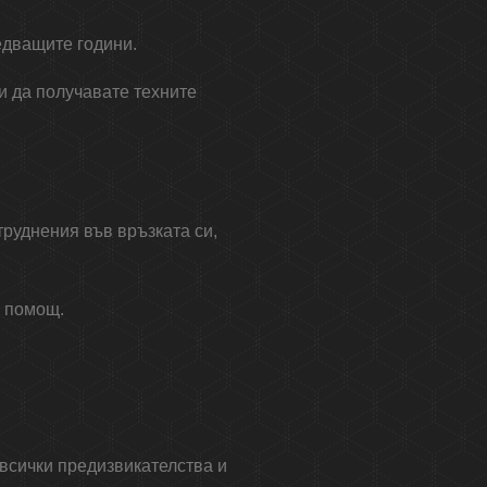
ледващите години.
и да получавате техните
труднения във връзката си,
а помощ.
с всички предизвикателства и