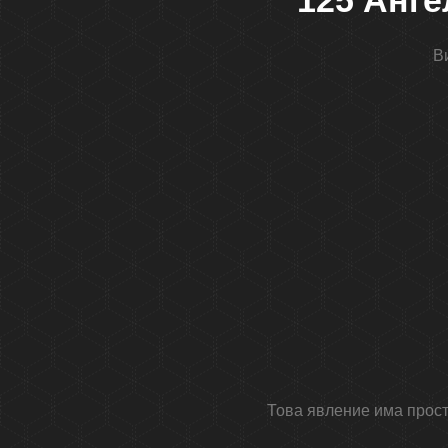
125 Анге
В
Това явление има просто