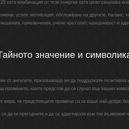
25 като комбинация от тези енергии като цяло означава но
омени, успех, мотивация, обслужване на другите, баланс, х
ношения, приключения, учене чрез опит, находчивост и ада
Тайното значение и символик
ние от ангелите, призоваващо ви да поддържате позитивна 
за промените, които предстои да се случат във вашия живот
е вяра, че предстоящите промени са за ваше най-добро бла
 се да ги прегърнете и да се адаптирате към тях възможно н