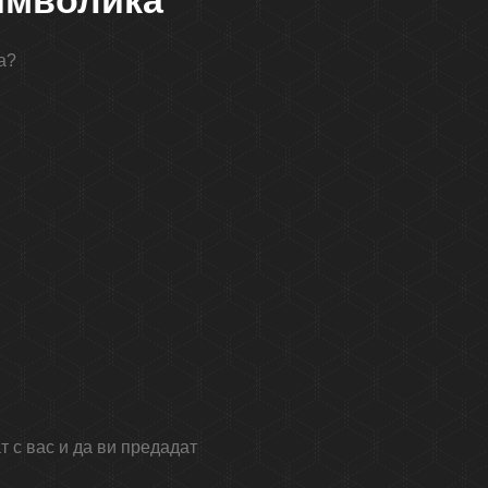
символика
а?
т с вас и да ви предадат