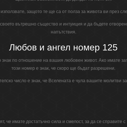
и използвате, защото те ще са от полза за живота ви през с
 своето вътрешно същество и интуиция и да бъдете отворен
напътствия.
Любов и ангел номер 125
 знак по отношение на вашия любовен живот. Ако имате за
този номер е знак, че скоро ще бъдат разрешени.
гелско число е знак, че Вселената е чула вашите молитви з
ят, че имате достатъчно сила и смелост, за да се справите 