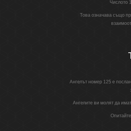
Числото 1
Това означава също пр
взаимоот
Ангелът номер 125 е посла
Ангелите ви молят да имат
Опитайте