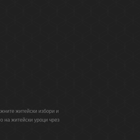
ажните житейски избори и
о на житейски уроци чрез