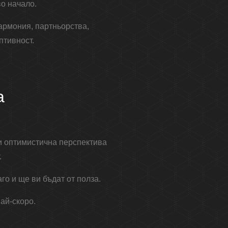
во начало.
армония, партньорства,
птивност.
а
и оптимистична перспектива
.
го и ще ви бъдат от полза.
ай-скоро.