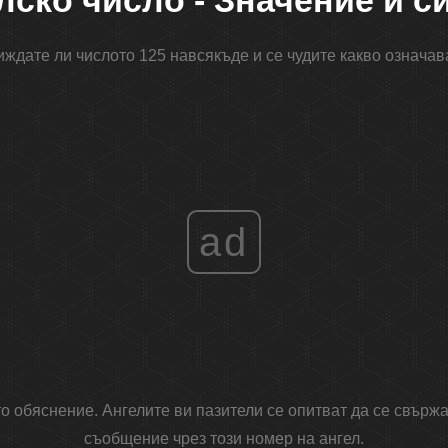
лско число - Значение и 
иждате ли числото 125 навсякъде и се чудите какво означав
ad
 обяснение. Ангелите ви пазители се опитват да се свържа
съобщение чрез този номер на ангел.