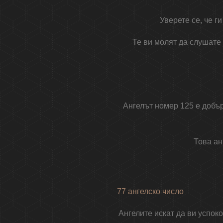
Уверете се, че г
Те ви молят да слушате
Ангелът номер 125 е добър
Това ан
77 ангелско число
Ангелите искат да ви успоко