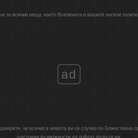
и за всички неща, които Вселената и вашите ангели пазите
ad
доверите, че всичко в живота ви се случва по Божествена 
щастливи възможности да дойдат по пътя ви.