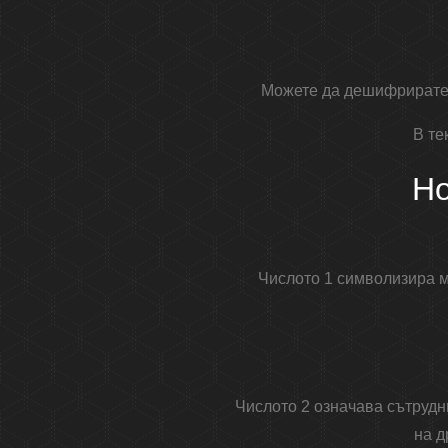
Можете да дешифрирате 
В те
Но
Числото 1 символизира мо
Числото 2 означава сътрудн
на д