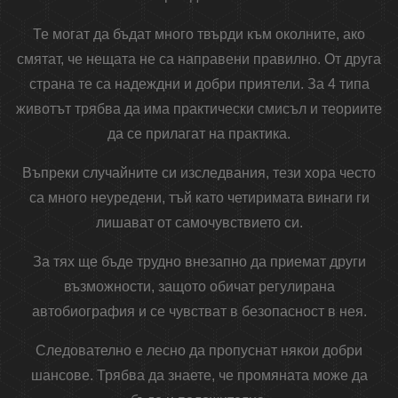
Те могат да бъдат много твърди към околните, ако
смятат, че нещата не са направени правилно. От друга
страна те са надеждни и добри приятели. За 4 типа
животът трябва да има практически смисъл и теориите
да се прилагат на практика.
Въпреки случайните си изследвания, тези хора често
са много неуредени, тъй като четиримата винаги ги
лишават от самочувствието си.
За тях ще бъде трудно внезапно да приемат други
възможности, защото обичат регулирана
автобиография и се чувстват в безопасност в нея.
Следователно е лесно да пропуснат някои добри
шансове. Трябва да знаете, че промяната може да