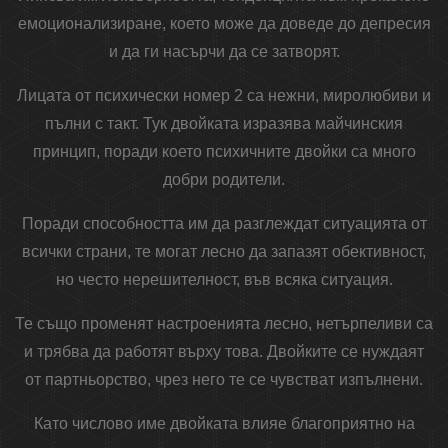
емоционализиране, което може да доведе до депресия
и да ги насърчи да се затворят.
Лицата от психически номер 2 са нежни, миролюбиви и
пълни с такт. Тук двойката изразява майчинския
принцип, поради което психичните двойки са много
добри родители.
Поради способността им да разглеждат ситуацията от
всички страни, те могат лесно да запазят обективност,
но често нерешителност, във всяка ситуация.
Те също променят настроенията лесно, нетърпеливи са
и трябва да работят върху това. Двойките се нуждаят
от партньорство, чрез него те се чувстват изпълнени.
Като числово име двойката влияе благоприятно на