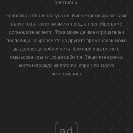
негативни.
Неволята затваря фокуса ни. Ние се фокусираме само
върху това, което имаме отпред, а пренебрегваме
останалите аспекти. Това може да има отрицателни
последици: забравянето на другите променливи може
да доведе до добавяне на фактори и да влезе в
омагьосан кръг от лоши събития. Защитете всичко,
което изгражда живота ви, дори с по-малка
интензивност.
ad