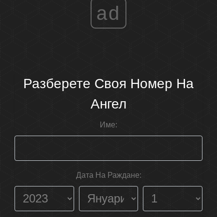
ad
Разберете Своя Номер На
Ангел
Име:
Дата На Раждане: