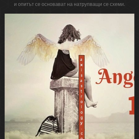
и опитът се основават на натрупващи се схеми.