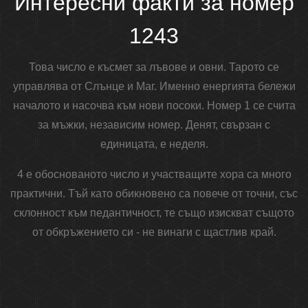
Интересни факти за номер
1243
Това число е късмет за лъвове и овни. Тарото се
управлява от Слънце и Маг. Именно енергията бележи
началото и насочва към нови посоки. Номер 1 се счита
за мъжки, независим номер. Денят, свързан с
единицата, е неделя.
4 е обоснованото число и участващите хора са много
практични. Тъй като обикновено са повече от точни, със
склонност към педантичност, те също изискват същото
от обкръжението си - не винаги с щастлив край.