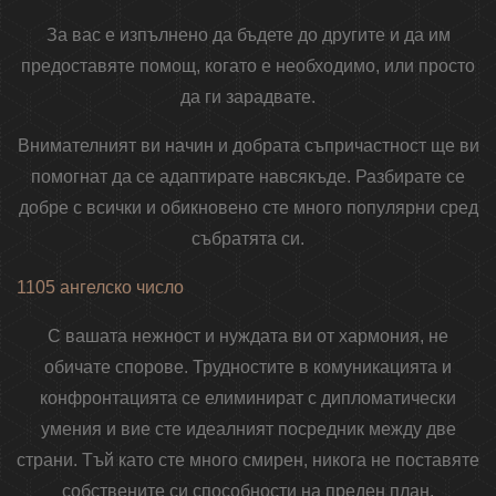
За вас е изпълнено да бъдете до другите и да им
предоставяте помощ, когато е необходимо, или просто
да ги зарадвате.
Внимателният ви начин и добрата съпричастност ще ви
помогнат да се адаптирате навсякъде. Разбирате се
добре с всички и обикновено сте много популярни сред
събратята си.
1105 ангелско число
С вашата нежност и нуждата ви от хармония, не
обичате спорове. Трудностите в комуникацията и
конфронтацията се елиминират с дипломатически
умения и вие сте идеалният посредник между две
страни. Тъй като сте много смирен, никога не поставяте
собствените си способности на преден план.