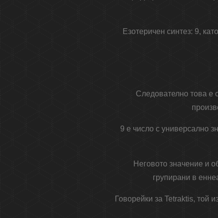
Езотеричен синтез: 9, ка
Следователно това е с
произв
9 е число с универсално з
Неговото значение и об
групирани в енне
Говорейки за Tetraktis, той 