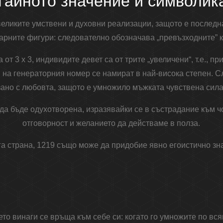
Тайното значение и символик
еликите умствени и духовни реализации, защото е последн
арните фигури: следователно обозначава „превъзходните” к
 от 3 x 3, индивидите девет са от трите „увеличени“, т.е., п
 на генераторния номер се намират в най-висока степен. С
ано с любовта, защото е умножило мъжката чувствена сила
да бъде одухотворена, изразявайки се в състрадание към ч
отговорност и желанието да действаме в полза.
га страна, 1219 също може да придобие явно егоистично зн
ето винаги се връща към себе си: когато го умножите по вся