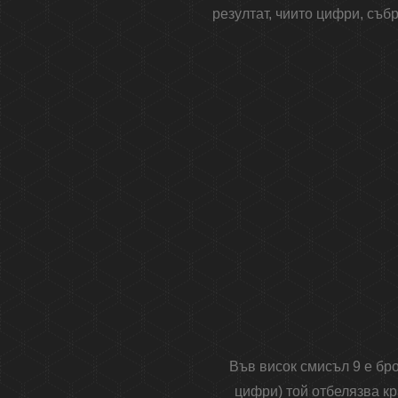
резултат, чиито цифри, събр
Във висок смисъл 9 е бр
цифри) той отбелязва к