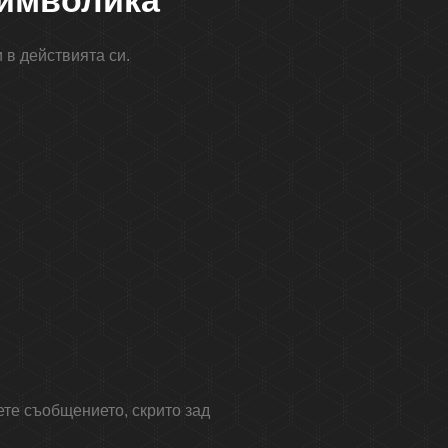
символика
 в действията си.
ете съобщението, скрито зад