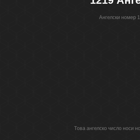
1219 Анг
Ангелски номер 1
Това ангелско число носи н