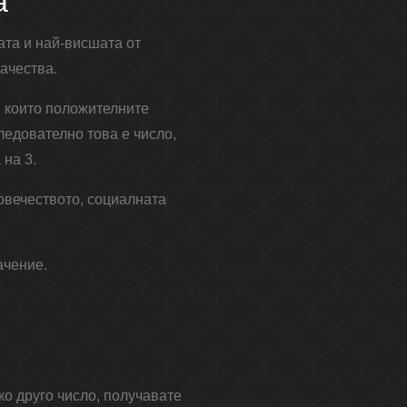
а
ата и най-висшата от
ачества.
ри които положителните
ледователно това е число,
 на 3.
овечеството, социалната
ачение.
ко друго число, получавате