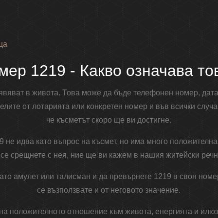
ща
мер 1219 - Какво означава то
явяват в живота. Това може да бъде телефонен номер, дата
челите от лотарията или конкретен номер и във всички случа
че късметът скоро ще ви достигне.
9 не идва като въпрос на късмет, но има много положителна
 се срещнете с нея, ние ще ви кажем в нашия житейски речн
то амулет или талисман и да превърнете 1219 в своя номер
се възползвате и от неговото значение.
на положителното отношение към живота, енергията и илюз