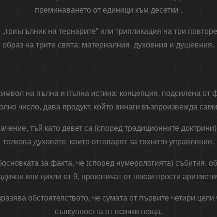
преминаването от единици към десетки .
то „триъгълник на тернарите“ или трипликация на три повтор
образ на трите свята: материалния, духовния и душевния.
имвол на пълна и пълна истина: концепция, подсилена от ф
олно число, дава продукт, който винаги възпроизвежда сами
начение, тъй като девет са (според традиционните доктрини
толкова духовете, които отговарят за тяхното управление.
основката за факта, че (според нумерологията) събития, о
адични или цикли от 9, произтичат от някои прости аритмет
изразява обстоятелството, че сумата от първите четири цели 
съвкупността от всички неща.