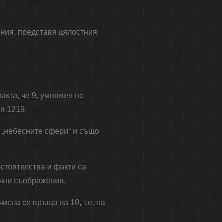
ения, представя цялостния
акта, че 9, умножен по
я 1219.
) „небесните сфери“ и също
бстоятелства и факти са
ични съображения.
числа се връща на 10, т.е. на