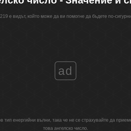
елско число - Значение и 
219 е видът, който може да ви помогне да бъдете по-сигурни
ad
ов тип енергийни вълни, така че не се страхувайте да прием
това ангелско число.