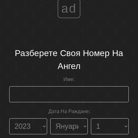
ad
Разберете Своя Номер На
Ангел
Име:
Дата На Раждане: