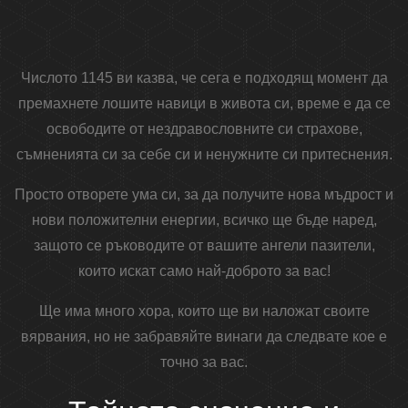
Числото 1145 ви казва, че сега е подходящ момент да
премахнете лошите навици в живота си, време е да се
освободите от нездравословните си страхове,
съмненията си за себе си и ненужните си притеснения.
Просто отворете ума си, за да получите нова мъдрост и
нови положителни енергии, всичко ще бъде наред,
защото се ръководите от вашите ангели пазители,
които искат само най-доброто за вас!
Ще има много хора, които ще ви наложат своите
вярвания, но не забравяйте винаги да следвате кое е
точно за вас.