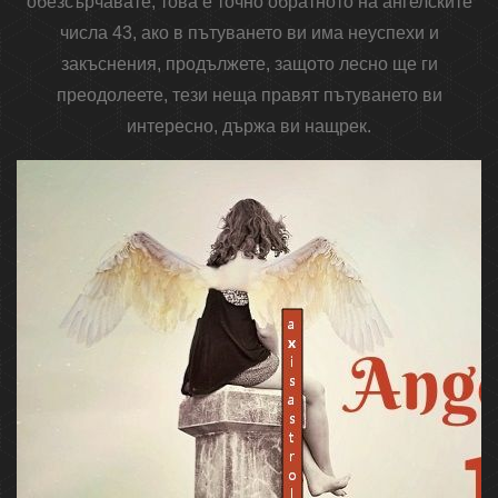
обезсърчавате, това е точно обратното на ангелските
числа 43, ако в пътуването ви има неуспехи и
закъснения, продължете, защото лесно ще ги
преодолеете, тези неща правят пътуването ви
интересно, държа ви нащрек.