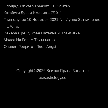
Площад Юпитер Транзит На Юпитер
Китайски Лунни Имения – 宿 Xiù
Пълнолуние 19 Ноември 2021 Г. – Лунно Затъмнение
На Алгол
Венера Срещу Уран Натална И Транзитна
Модел На Голям Триъгълник
Оливия Родриго – Teen Angst
Copyright ©
2026 Всички Права Запазени |
axisastrology.com