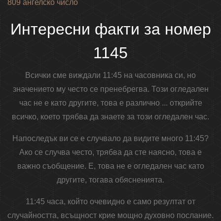
809 ангелско число
Интересни факти за номер
1145
Всички сме виждали 11:45 на часовника си, но
значението му често се пренебрегва. Този огледален
час не е като другите, това е различно ... открийте
всичко, което трябва да знаете за този огледален час.
Напоследък ви се е случвало да видите много 11:45?
Ако се случва често, трябва да сте наясно, това е
важно съобщение. Е, това не е огледален час като
другите, тогава обясненията.
11:45 часа, който очевидно е само резултат от
случайността, всъщност крие мощно духовно послание.