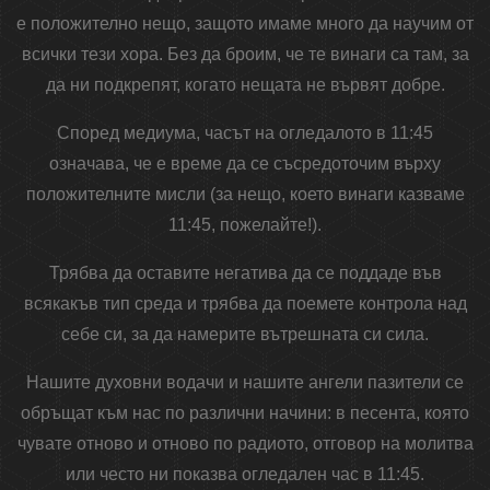
е положително нещо, защото имаме много да научим от
всички тези хора. Без да броим, че те винаги са там, за
да ни подкрепят, когато нещата не вървят добре.
Според медиума, часът на огледалото в 11:45
означава, че е време да се съсредоточим върху
положителните мисли (за нещо, което винаги казваме
11:45, пожелайте!).
Трябва да оставите негатива да се поддаде във
всякакъв тип среда и трябва да поемете контрола над
себе си, за да намерите вътрешната си сила.
Нашите духовни водачи и нашите ангели пазители се
обръщат към нас по различни начини: в песента, която
чувате отново и отново по радиото, отговор на молитва
или често ни показва огледален час в 11:45.