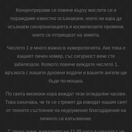
Концентрираме се повече върху мислите си и
пораждаме известно осъзнаване, което ни кара да
осъзнаем синхронизацията и космическите промени,
които се отприщват на земята.
Числото 1 е много важно в нумерологията. Ако това е
вашият личен номер, със сигурност вече сте
забелязали. Колкото повече виждате числото 1,
връзката с вашите духовни водачи и вашите ангели ще
бъде по-мощна.
По света милиони хора виждат тези огледални часове.
Това означава, че те се стремят да изведат нашия свят
от тяхното състояние на недоумение благодарение на
личното си изпълнение.
С други думи, виждането на 11:45 часа е сигналът, че