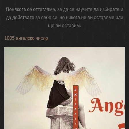
Понякога се оттегляме, за да се научите да избирате и
да действате за себе си, но никога не ви оставяме или
ще ви оставим.
1005 ангелско число