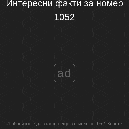
Интересни факти за номер
1052
ad
Любопитно е да знаете нещо за числото 1052. Знаете