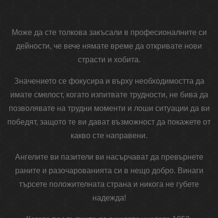
Може да сте толкова закъсали в професионалните си
дейности, че вече нямате време да откривате нови
страсти и хобита.
Значението се фокусира и върху необходимостта да
имате смелост, когато изпитвате трудности, не бива да
позволявате на трудни моменти и лоши ситуации да ви
победят, защото те ви дават възможност да покажете от
какво сте направени.
Ангелите ви пазители ви насърчават да превърнете
раните и разочарованията си в нещо добро. Винаги
търсете положителната страна и никога не губете
надежда!