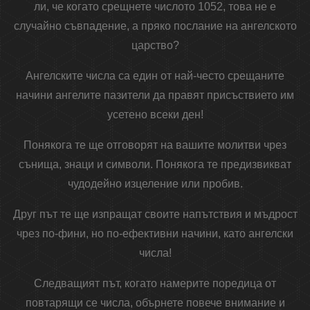
ли, че когато срещнете числото 1052, това не е
случайно съвпадение, а пряко послание на ангелското
царство?
Ангелските числа са един от най-често срещаните
начини ангелите пазители да правят присъствието им
усетено всеки ден!
Понякога те ще отговорят на вашите молитви чрез
сънища, знаци и символи. Понякога те предизвикват
чудодейно изцеление или пробив.
Друг път те ще изпращат своите напътствия и мъдрост
чрез по-фини, но по-ефективни начини, като ангелски
числа!
Следващият път, когато намерите поредица от
повтарящи се числа, обърнете повече внимание и