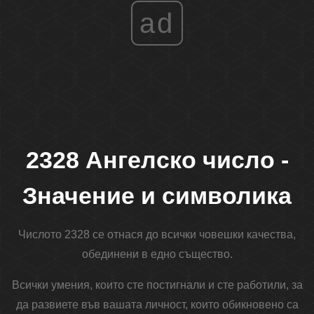
ad
2328 Ангелско число -
Значение и символика
Числото 2328 се отнася до всички човешки качества,
обединени в едно същество.
Всички умения, които сте постигнали и сте работили, за
да развиете във вашата личност, които обикновено са