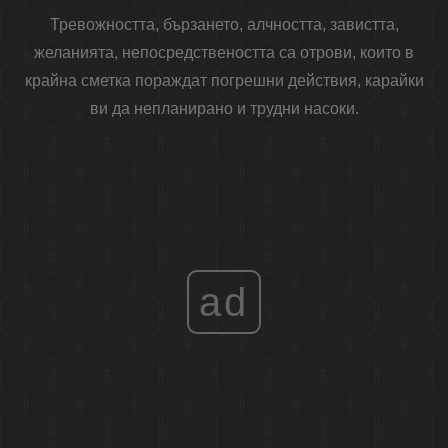
Тревожността, бързането, алчността, завистта,
желанията, непосредствеността са отрови, които в
крайна сметка пораждат погрешни действия, карайки
ви да непланирано и трудни насоки.
ad