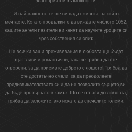
благоприятни възможности.
И най-важното, те ще ви дадат живота, за който
мечтаете. Когато продължите да виждате числото 1052,
вашите ангели пазители ви канят да научите уроците си
чрез собствения си опит.
Не всички ваши преживявания в любовта ще бъдат
щастливи и романтични, така че трябва да сте
отворени, за да приемате доброто с лошото! Трябва да
сте достатъчно смели, за да преодолеете
предизвикателствата си и да не позволите сърцето ви
да бъде превърнато в камък. Що се отнася до любовта,
трябва да заложите, ако искате да спечелите големи.