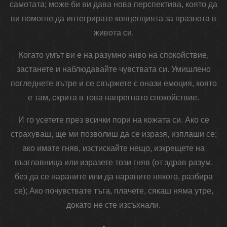
самотата; може би ви дава нова перспектива, която да
ви помогне да интегрирате концепцията за празнота в
живота си.
Когато умът ви е на разумно ниво на спокойствие,
застанете и наблюдавайте чувствата си. Умишлено
погледнете вътре и се свържете с онази емоция, която
е там, скрита в това напрегнато спокойствие.
И го усетете през всички пори на кожата си. Ако се
страхуваш, ще ми позволиш да се изразя, изплаши се;
ако имате гняв, изстискайте нещо, изкрещете на
възглавница или изразете този гняв (от здрав разум,
без да се нараните или да нараните някого, разбира
се); Ако почувствате тъга, плачете, сякаш няма утре,
докато не сте изсъхнали.