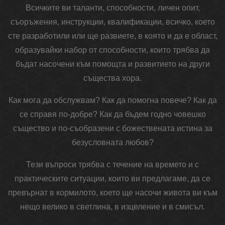
Всичките ви таланти, способности, личен опит,
съоръжения, инструкции, квалификации, всичко, което
сте разработили или ще развиете, в която и да е област,
образувайки набор от способности, които трябва да
бъдат насочени към помощта и развитието на други
същества хора.
Как мога да обслужвам? Как да помогна повече? Как да
се справя по-добре? Как да бъдем годно човешко
същество и по-съобразени с божествената истина за
безусловната любов?
Тези въпроси трябва с течение на времето и с
практическите ситуации, които ви предлагаме, да се
превърнат в кормилото, което ще насочи живота ви към
нещо велико в светлина, в изцеление и в смисъл.