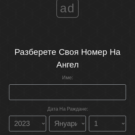
ad
Разберете Своя Номер На
Ангел
Име:
Дата На Раждане: