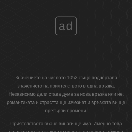
ad
Значението на числото 1052 също подчертава
значението на приятелството в една връзка.
Независимо дали става дума за нова връзка или не,
романтиката и страстта ще изчезнат и връзката ви ще
претърпи промени.
Приятелството обаче винаги ще има. Именно това
свързва връзката, когато нещата не вървят толкова