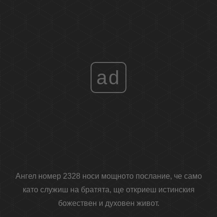
ad
Ангел номер 2328 носи мощното послание, че само
като служиш на братята, ще откриеш истинския
божествен и духовен живот.