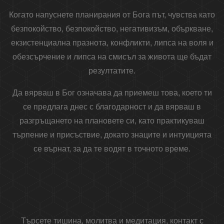
Когато напуснете планирания от Бога път, чувства като
безпокойство, безпокойство, негативизъм, объркване,
екзистенциална празнота, конфликти, липса на воля и
обезсърчение и липса на смисъл за живота ще бъдат
резултатите.
Да вярваш в Бог означава да приемеш това, което ти
се предлага днес с благодарност и да вярваш в
разгръщането на плановете си, като практикуваш
търпение и присъствие, докато знаците и интуицията
се върнат, за да те водят в точното време.
Търсете тишина, молитва и медитация, контакт с