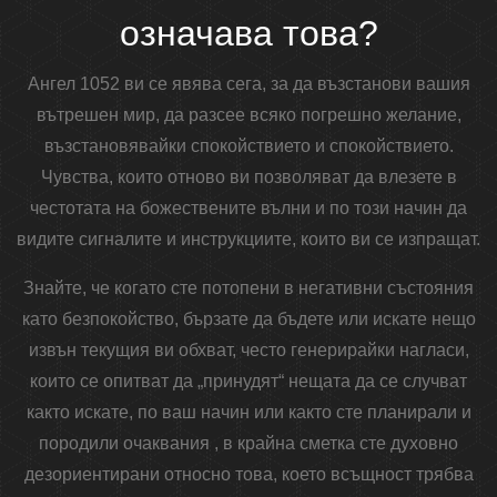
означава това?
Ангел 1052 ви се явява сега, за да възстанови вашия
вътрешен мир, да разсее всяко погрешно желание,
възстановявайки спокойствието и спокойствието.
Чувства, които отново ви позволяват да влезете в
честотата на божествените вълни и по този начин да
видите сигналите и инструкциите, които ви се изпращат.
Знайте, че когато сте потопени в негативни състояния
като безпокойство, бързате да бъдете или искате нещо
извън текущия ви обхват, често генерирайки нагласи,
които се опитват да „принудят“ нещата да се случват
както искате, по ваш начин или както сте планирали и
породили очаквания , в крайна сметка сте духовно
дезориентирани относно това, което всъщност трябва