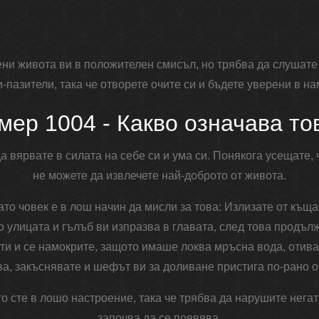
ни живота ви в положителен смисъл, но трябва да слушате 
-пазители, така че отворете очите си и бъдете уверени в н
мер 1004 - Какво означава то
а вярвате в силата на себе си и ума си. Понякога усещате, 
не можете да извлечете най-доброто от живота.
ато човек е в лош начин да мисли за това: Излизате от къща
 улицата и гълъб ви изпразва в главата, след това продъл
и и се намокрите, защото имаше локва мръсна вода, отива
а, закъснявате и шефът ви за доливане пристига по-рано от
то сте в лошо настроение, така че трябва да нарушите нега
започва да се появява.