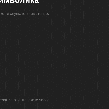
символика
 ако ги слушате внимателно.
слание от ангелските числа,