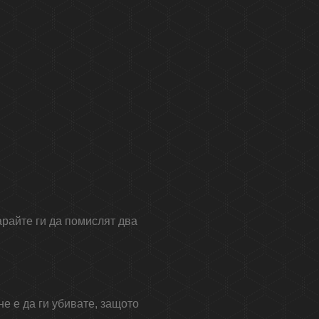
арайте ги да помислят два
.
е е да ги убивате, защото