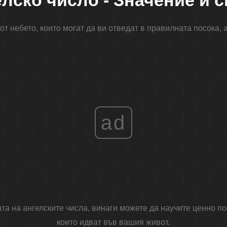
елско число - Значение и 
от небето, които могат да ви отведат в правилната посока,
ad
ата на ангелските числа, винаги можете да научите ценно по
които идват във вашия живот.