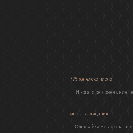
775 ангелско число
И когато се появят, вие 
мечта за пицария
Следвайки метафората, ви