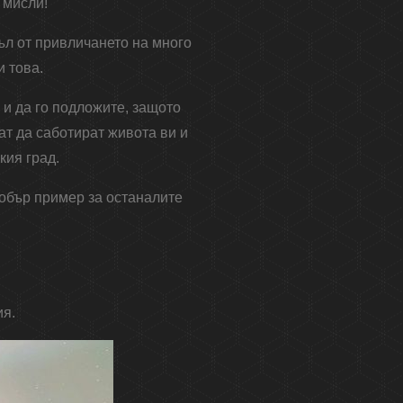
 мисли!
ъл от привличането на много
и това.
 и да го подложите, защото
ат да саботират живота ви и
кия град.
добър пример за останалите
ия.