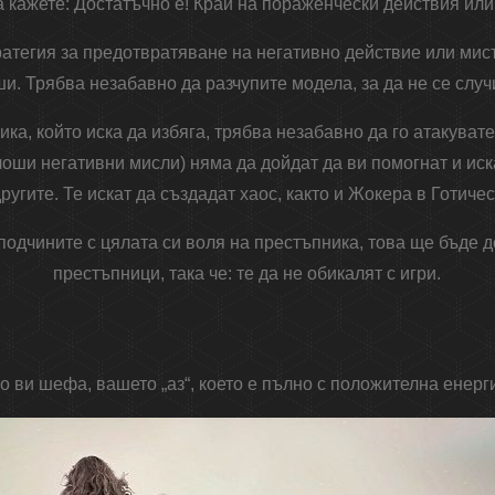
а кажете: Достатъчно е! Край на пораженчески действия или
тратегия за предотвратяване на негативно действие или мис
и. Трябва незабавно да разчупите модела, за да не се случ
ка, който иска да избяга, трябва незабавно да го атакувате
лоши негативни мисли) няма да дойдат да ви помогнат и иск
другите. Те искат да създадат хаос, както и Жокера в Готичес
подчините с цялата си воля на престъпника, това ще бъде 
престъпници, така че: те да не обикалят с игри.
о ви шефа, вашето „аз“, което е пълно с положителна енерг