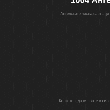
1004 Анг
Ангелските числа са знаци 
Колкото и да вярвате в сил