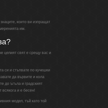
знаците, които ви изпращат
амеренията им.
ва?
че целият свят е срещу вас и
та си и стъпвате по кучешки
жавате да вървите и кола
те до ъгъла и градският
 всякога и е бесен!
тивния модел, тъй като той