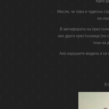
едно д
Мисля, че това е чудесна с
по-лош
В метафората на престъпни
ако други престъпници (по-
този на 
Ако нарушите модела и се 
Ет