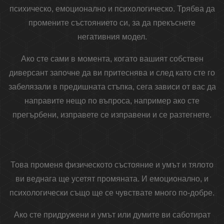
психическо, емоционално и психологическо. Трябва да
промените състоянието си, за да прекъснете
негативния модел.
Ако сте сами в момента, когато вашият собствен
диверсант започне да ви притеснява и след като сте го
забелязали в предишната стъпка, сега зависи от вас да
направите нещо по въпроса, например ако сте
прегърбени, изправете се изправени и се разтегнете.
Това променя физическото състояние и умът и тялото
ви веднага ще усетят промяната. И емоционално, и
психологически също ще се чувствате много по-добре.
Ако сте придружени и умът или думите ви саботират