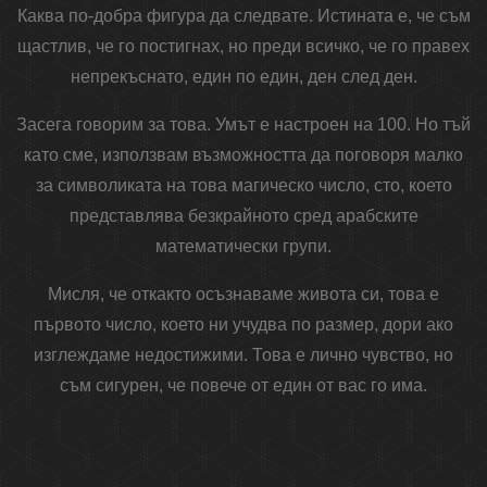
Каква по-добра фигура да следвате. Истината е, че съм
щастлив, че го постигнах, но преди всичко, че го правех
непрекъснато, един по един, ден след ден.
Засега говорим за това. Умът е настроен на 100. Но тъй
като сме, използвам възможността да поговоря малко
за символиката на това магическо число, сто, което
представлява безкрайното сред арабските
математически групи.
Мисля, че откакто осъзнаваме живота си, това е
първото число, което ни учудва по размер, дори ако
изглеждаме недостижими. Това е лично чувство, но
съм сигурен, че повече от един от вас го има.