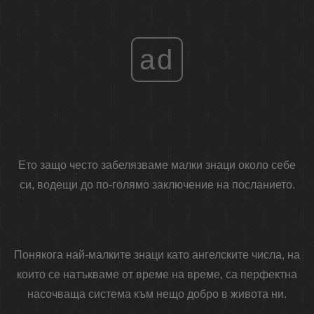
ad
Ето защо често забелязваме малки знаци около себе
си, водещи до по-голямо заключение на посланието.
Понякога най-малките знаци като ангелските числа, на
които се натъкваме от време на време, са перфектна
насочваща система към нещо добро в живота ни.