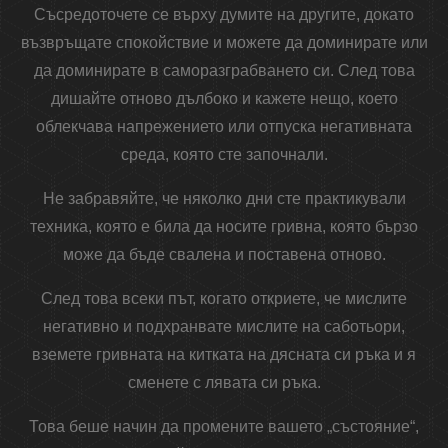
Съсредоточете се върху думите на другите, докато
възвръщате спокойствие и можете да доминирате или
да доминирате в саморазграбването си. След това
дишайте отново дълбоко и кажете нещо, което
облекчава напрежението или отпуска негативната
среда, която сте започнали.
Не забравяйте, че няколко дни сте практикували
техника, която е била да носите гривна, която бързо
може да бъде свалена и поставена отново.
След това всеки път, когато откриете, че мислите
негативно и подхранвате мислите на саботьори,
вземете гривната на китката на дясната си ръка и я
сменете с лявата си ръка.
Това беше начин да промените вашето „състояние“,