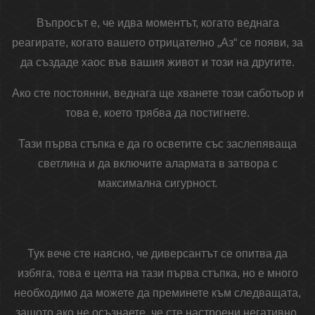
Въпросът е, че идва моментът, когато веднага
реагирате, когато вашето отрицателно „Аз“ се появи, за
да създаде хаос във вашия живот и този на другите.
Ако сте постоянни, веднага ще хванете този саботьор и
това е, което трябва да постигнете.
Тази първа стъпка е да го осветите със заслепяваща
светлина и да включите алармата в затвора с
максимална сигурност.
Тук вече сте наясно, че диверсантът се опитва да
избяга, това е целта на тази първа стъпка, но е много
необходимо да можете да преминете към следващата,
защото ако не осъзнаете, че сте настроени негативно,