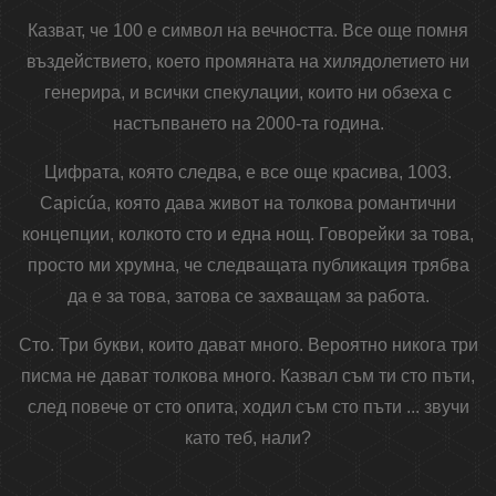
Казват, че 100 е символ на вечността. Все още помня
въздействието, което промяната на хилядолетието ни
генерира, и всички спекулации, които ни обзеха с
настъпването на 2000-та година.
Цифрата, която следва, е все още красива, 1003.
Capicúa, която дава живот на толкова романтични
концепции, колкото сто и една нощ. Говорейки за това,
просто ми хрумна, че следващата публикация трябва
да е за това, затова се захващам за работа.
Сто. Три букви, които дават много. Вероятно никога три
писма не дават толкова много. Казвал съм ти сто пъти,
след повече от сто опита, ходил съм сто пъти ... звучи
като теб, нали?