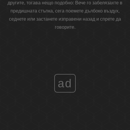
другите, тогава нещо подобно: Вече го забелязахте в
предишната стъпка, сега поемете дълбоко въздух,
седнете или застанете изправени назад и спрете да
говорите.
ad