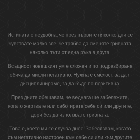
Истината е неудобна, че през първите няколко дни се
чувствате малко зле, че трябва да сменяте гривната
няколко пъти от една ръка в друга.
Всъщност човешкият ум е сложен и по подразбиране
обича да мисли негативно. Нужна е смелост, за да я
дисциплинираме, за да бъде по-позитивна.
През дните обещавам, че веднага ще забележите,
когато жертвате или саботирате себе си или другите,
дори без да използвате гривната.
Това е, което ми се случва днес. Забелязвам, когато
съм негативно настроен към себе си или към другите