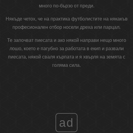
много по-бързо от преди.
Някъде четох, че на практика футболистите на някакъв
професионален отбор носели дреха или парцал.
Те започват пиесата и ако някой направи нещо много
лошо, което е пагубно за работата в екип и развали
пиесата, някой сваля кърпата и я хвърля на земята с
голяма сила.
ad