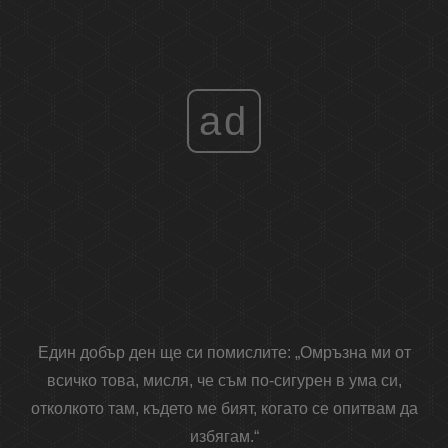
ad
Един добър ден ще си помислите: „Омръзна ми от
всичко това, мисля, че съм по-сигурен в ума си,
отколкото там, където ме бият, когато се опитвам да
избягам.“