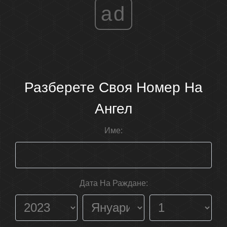
ad
Разберете Своя Номер На
Ангел
Име:
Дата На Раждане: