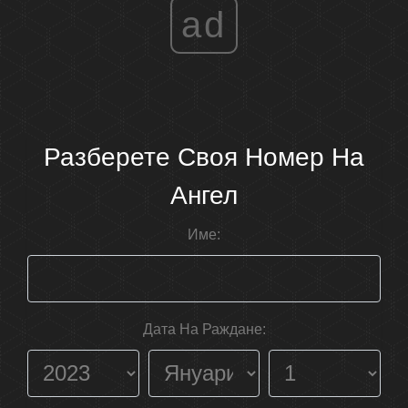
ad
Разберете Своя Номер На
Ангел
Име:
Дата На Раждане: