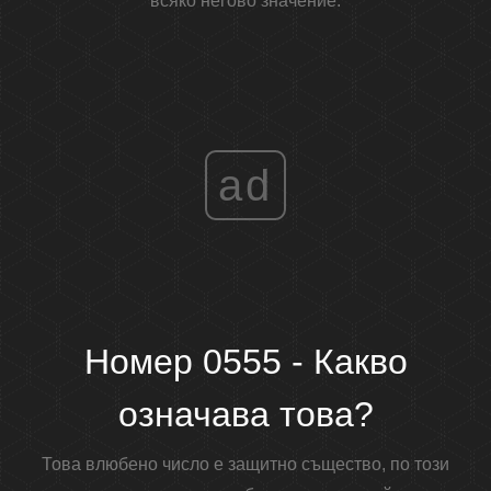
всяко негово значение.
ad
Номер 0555 - Какво
означава това?
Това влюбено число е защитно същество, по този