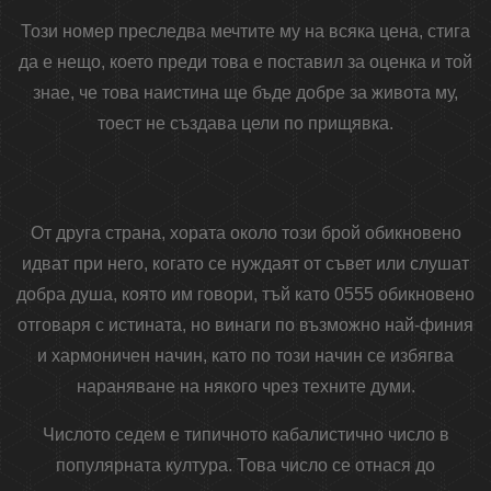
Този номер преследва мечтите му на всяка цена, стига
да е нещо, което преди това е поставил за оценка и той
знае, че това наистина ще бъде добре за живота му,
тоест не създава цели по прищявка.
От друга страна, хората около този брой обикновено
идват при него, когато се нуждаят от съвет или слушат
добра душа, която им говори, тъй като 0555 обикновено
отговаря с истината, но винаги по възможно най-финия
и хармоничен начин, като по този начин се избягва
нараняване на някого чрез техните думи.
Числото седем е типичното кабалистично число в
популярната култура. Това число се отнася до