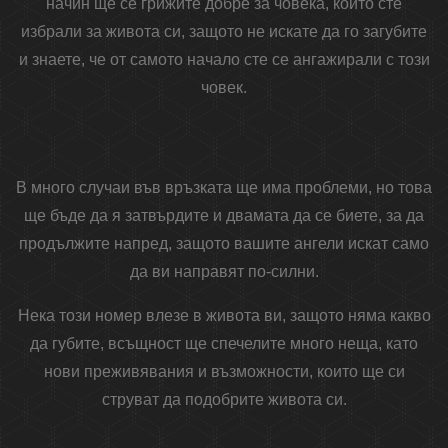
начин ще се грижите добре за човека, който сте
избрали за живота си, защото не искате да го загубите
и знаете, че от самото начало сте се ангажирали с този
човек.
В много случаи във връзката ще има проблеми, но това
ще бъде да я затвърдите и двамата да се биете, за да
продължите напред, защото вашите ангели искат само
да ви направят по-силни.
Нека този номер влезе в живота ви, защото няма какво
да губите, всъщност ще спечелите много неща, като
нови преживявания и възможности, които ще си
струват да подобрите живота си.