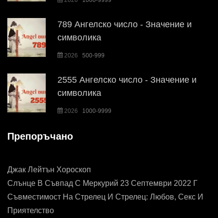
2026
1000-9999
789 Ангелско число - Значение и
символика
2026
500-999
2555 Ангелско число - Значение и
символика
2026
1000-9999
Препоръчано
Джак Лейтън Хороскоп
Слънце В Съвпад С Меркурий 23 Септември 2022 Г
Съвместимост На Стрелец И Стрелец: Любов, Секс И
Приятелство