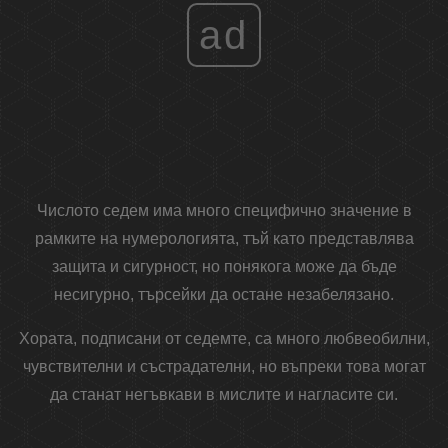
ad
Числото седем има много специфично значение в
рамките на нумерологията, тъй като представлява
защита и сигурност, но понякога може да бъде
несигурно, търсейки да остане незабелязано.
Хората, подписани от седемте, са много любвеобилни,
чувствителни и състрадателни, но въпреки това могат
да станат негъвкави в мислите и нагласите си.