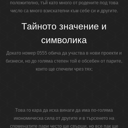
положително, тъй като много от родените под това
число са много взискателни към себе си и другите.
Тайното значение и
символика
Докато номер 0555 обича да участва в нови проекти и
бизнеси, но до голяма степен той е обсебен от парите,
които ще спечели чрез тях;
Това го кара да иска винаги да има по-голяма
икономическа сила от другите и в търсенето на
споменатите пари често ще свърши, но все пак ще