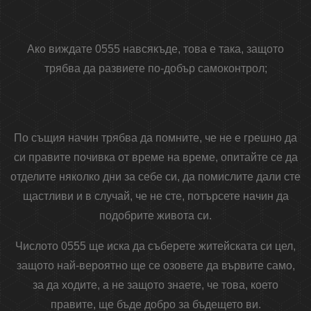
Ако виждате 0555 навсякъде, това е така, защото
трябва да развиете по-добър самоконтрол;
По същия начин трябва да помните, че не е грешно да
си правите почивка от време на време, опитайте се да
отделите няколко дни за себе си, да помислите дали сте
щастливи и в случай, че не сте, потърсете начин да
подобрите живота си.
Числото 0555 ще иска да съберете житейската си цел,
защото най-вероятно ще се озовете да вървите само,
за да ходите, а не защото знаете, че това, което
правите, ще бъде добро за бъдещето ви.