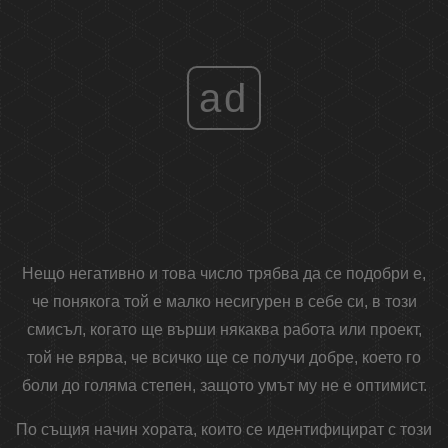
ad
Нещо негативно и това число трябва да се подобри е,
че понякога той е малко несигурен в себе си, в този
смисъл, когато ще върши някаква работа или проект,
той не вярва, че всичко ще се получи добре, което го
боли до голяма степен, защото умът му не е оптимист.
По същия начин хората, които се идентифицират с този