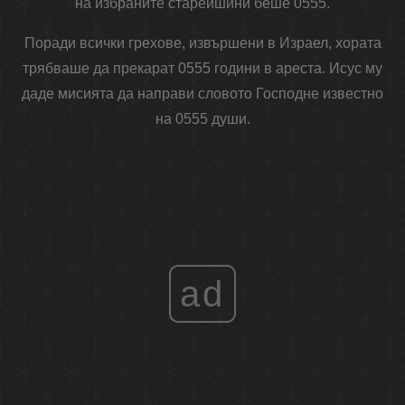
на избраните старейшини беше 0555.
Поради всички грехове, извършени в Израел, хората
трябваше да прекарат 0555 години в ареста. Исус му
даде мисията да направи словото Господне известно
на 0555 души.
ad