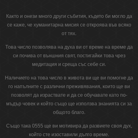
Както и онези много други събития, където би могло да
се каже, че хуманитарна мисия се откроява във всяко
от тях.
Това число позволява на духа ви от време на време да
си почива от външния свят, постигайки това чрез
медитация и среща със себе си.
Наличието на това число в живота ви ще ви помогне да
го напълните с различни преживявания, които ще ви
позволят да израствате и да се обучавате като по-
мъдър човек и който също ще използва знанията си за
общото благо.
Също така 0555 ще ви мотивира да развиете своя дух,
който сте изоставили дълго време.