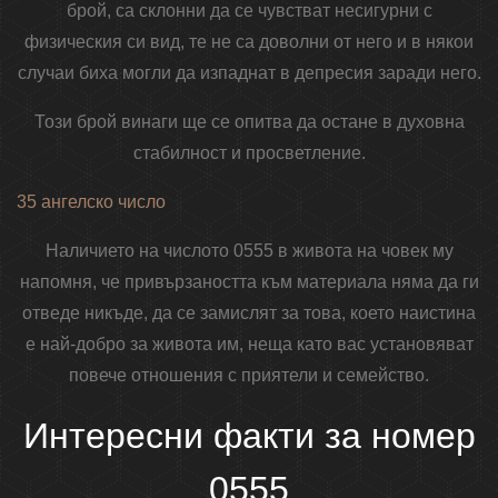
брой, са склонни да се чувстват несигурни с
физическия си вид, те не са доволни от него и в някои
случаи биха могли да изпаднат в депресия заради него.
Този брой винаги ще се опитва да остане в духовна
стабилност и просветление.
35 ангелско число
Наличието на числото 0555 в живота на човек му
напомня, че привързаността към материала няма да ги
отведе никъде, да се замислят за това, което наистина
е най-добро за живота им, неща като вас установяват
повече отношения с приятели и семейство.
Интересни факти за номер
0555