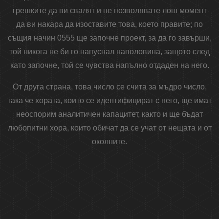
грешките да ви свалят и не позволявате лош момент
да ви накара да изоставите това, което правите; по
същия начин 0555 ще започне проект, за да го завърши,
той никога не би го напуснал наполовина, защото след
като започне, той се чувства напълно отдаден на него.
От друга страна, това число се счита за мъдро число,
така че хората, които се идентифицират с него, ще имат
неоспорим аналитичен капацитет, както и ще бъдат
любопитни хора, които обичат да се учат от нещата и от
околните.