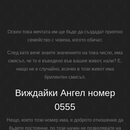
Освен това мечтата им ще бъде да създадат приятно
семейство с човека, когото обичат.
След като вече знаете значението на това число, има
смисъл, че то е въведено във вашия живот, нали? Е,
нищо не е случайно, всичко в този живот има
брилянтен смисъл.
Виждайки Ангел номер
0555
Нещо, което този номер има, е доброто отношение да
бъдете постоянни, по този начин не позволявате на