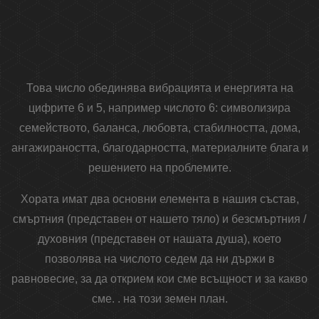
Това число обединява вибрацията и енергията на
цифрите 6 и 5, например числото 6: символизира
семейството, баланса, любовта, стабилността, дома,
ангажираността, благодарността, материалните блага и
решението на проблемите.
Хората имат два основни елемента в нашия състав,
смъртния (представен от нашето тяло) и безсмъртния /
духовния (представен от нашата душа), което
позволява на числото седем да ни държи в
равновесие, за да открием кои сме всъщност и за какво
сме. . на този земен план.