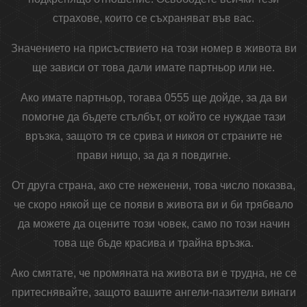
страхове, които се съхраняват във вас.
Значението на присъствието на този номер в живота ви
ще зависи от това дали имате партньор или не.
Ако имате партньор, тогава 0555 ще дойде, за да ви
помогне да бъдете стълбът, от който се нуждае тази
връзка, защото тя се срива и никоя от страните не
прави нищо, за да я повдигне.
От друга страна, ако сте неженени, това число показва,
че скоро някой ще се появи в живота ви и би трябвало
да можете да оцените този човек, само по този начин
това ще бъде красива и трайна връзка.
Ако смятате, че промяната на живота ви е трудна, не се
притеснявайте, защото вашите ангели-пазители винаги