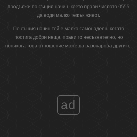
продължи по същия начин, което прави числото 0555
да води малко тежък живот.
По същия начин той е малко самонадеян, когато
постига добри неща, прави го несъзнателно, но
понякога това отношение може да разочарова другите.
ad